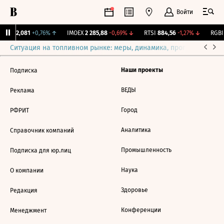
Войти
рж.
12,081
+0,76%
↑
IMOEX
2 285,88
-0,69%
↓
RTSI
884,56
-1,27%
↓
RGBI
Ситуация на топливном рынке: меры, динамика, прогнозы
Выб
Наши проекты
Подписка
ВЕДЫ
Реклама
Город
РФРИТ
Аналитика
Справочник компаний
Промышленность
Подписка для юр.лиц
Наука
О компании
Здоровье
Редакция
Конференции
Менеджмент