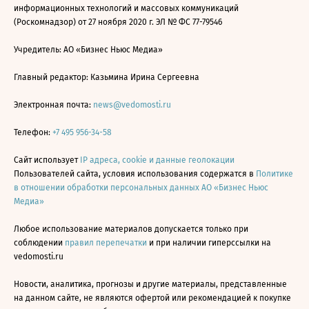
информационных технологий и массовых коммуникаций
(Роскомнадзор) от 27 ноября 2020 г. ЭЛ № ФС 77-79546
Учредитель: АО «Бизнес Ньюс Медиа»
Главный редактор: Казьмина Ирина Сергеевна
Электронная почта:
news@vedomosti.ru
Телефон:
+7 495 956-34-58
Сайт использует
IP адреса, cookie и данные геолокации
Пользователей сайта, условия использования содержатся в
Политике
в отношении обработки персональных данных АО «Бизнес Ньюс
Медиа»
Любое использование материалов допускается только при
соблюдении
правил перепечатки
и при наличии гиперссылки на
vedomosti.ru
Новости, аналитика, прогнозы и другие материалы, представленные
на данном сайте, не являются офертой или рекомендацией к покупке