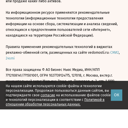
или продаже каких-либо активов.
На информационном ресурсе применяются рекомендательные
технологии (информационные технологии предоставления
информации на основе сбора, систематизации и анализа сведений,
относящихся к предпочтениям пользователей сети «Интернет»,
находящихся на территории Российской Федерации).
Правила применения рекомендательных технологий в виджетах
рекламно-обменной сети, размещенных на сайте vedomosti.ru:
СМИ2
,
24smi
Все права защищены © АО Бизнес Ньюс Медиа, ИНН/КПП
7712108141/771501001, ОГРН 1027739124775, 127018, г. Москва, вн.тер.г.
муниципальный округ Марьина Роща, ул. Полковая, д. 3, стр. 1 1999—
На нашем сайте используются cookie-файлы и технологии
2026
персонализации. Продолжая пользоваться данным сайтом, вы
ОК
подтверждаете свое
согласие
на использование файлов cookie
и технологий персонализации в соответствии с
Политикой в
отношении обработки персональных данных.