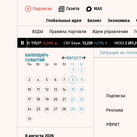
Подписка
Газета
MAX
Глобальные идеи
Бизнес
Экономика
ВЕДЫ
Правила торговли
Идеи управления
Г
Глобальные идеи
Бизнес
Экономик
-1,12%
↓
RGBI
115,17
-0,06%
↓
CNY Бирж.
12,239
+1,31%
↑
IMOEX
2 281,31
Ситуация на топл
КАЛЕНДАРЬ
Август
СОБЫТИЙ
Пн
Вт
Ср
Чт
Пт
Сб
Вс
1
2
3
4
5
6
7
8
9
10
11
12
13
14
15
16
Подписка
17
18
19
20
21
22
23
24
25
26
27
28
29
30
Реклама
31
РФРИТ
8 августа 2026