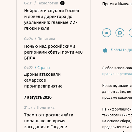
04:31
/ Технологии
Премия Импул
Нейросети спутали Госдеп
и довели директора до
увольнения: главные ИИ-
глюки июля
04:24
/ Политика
Ночью над российскими
Скачать дл
регионами сбиты почти 400
БПЛА
04:22
/
Страна
Любое использов
Дроны атаковали
правил перепеч
самарское
промпредприятие
Новости, аналити
данном сайте, не
7 августа 2026
продаже каких-л
21:57
/ Политика
На информацион
Трамп отпросился уйти
технологии (инф
пораньше во время
на основе сбора,
заседания в Госдепе
предпочтениям п