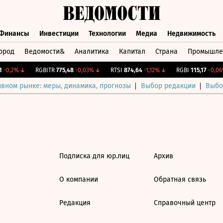
Финансы
Инвестиции
Технологии
Медиа
Недвижимость
ород
Ведомости&
Аналитика
Капитал
Страна
Промышле
а
Финансы
Инвестиции
Технологии
Медиа
Недвижимос
-0,2%
↓
RGBITR
775,48
-0,03%
↓
RTSI
874,64
-1,12%
↓
RGBI
115,17
-0,06%
ивном рынке: меры, динамика, прогнозы
Выбор редакции
Выбо
Подписка для юр.лиц
Архив
О компании
Обратная связь
Редакция
Справочный центр