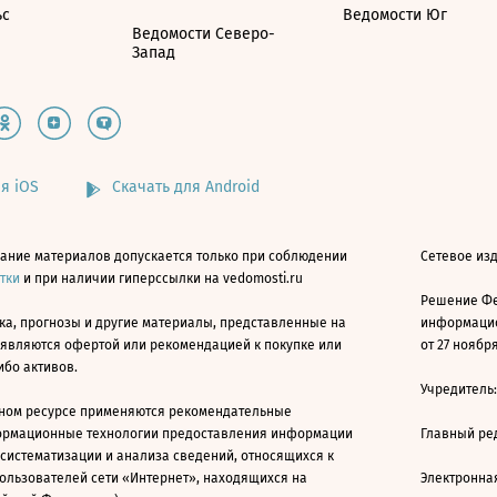
ьс
Ведомости Юг
Ведомости Северо-
Запад
я iOS
Скачать для Android
ание материалов допускается только при соблюдении
Сетевое изд
атки
и при наличии гиперссылки на vedomosti.ru
Решение Фе
ка, прогнозы и другие материалы, представленные на
информацио
 являются офертой или рекомендацией к покупке или
от 27 ноября
ибо активов.
Учредитель
ном ресурсе применяются рекомендательные
ормационные технологии предоставления информации
Главный ре
 систематизации и анализа сведений, относящихся к
ользователей сети «Интернет», находящихся на
Электронна