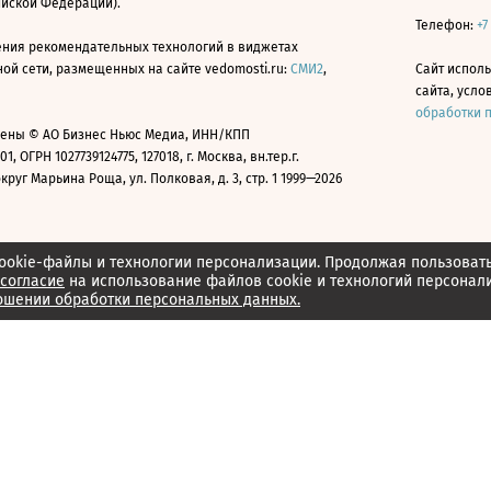
ийской Федерации).
Телефон:
+7
ния рекомендательных технологий в виджетах
й сети, размещенных на сайте vedomosti.ru:
СМИ2
,
Сайт испол
сайта, усл
обработки 
ены © АО Бизнес Ньюс Медиа, ИНН/КПП
01, ОГРН 1027739124775, 127018, г. Москва, вн.тер.г.
уг Марьина Роща, ул. Полковая, д. 3, стр. 1 1999—2026
ookie-файлы и технологии персонализации. Продолжая пользоват
согласие
на использование файлов cookie и технологий персонал
ошении обработки персональных данных.