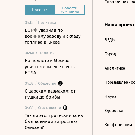
Справочник ко
Новости
Новости
компаний
05:15
/ Политика
Наши проек
ВС РФ ударили по
военному заводу и складу
ВЕДЫ
топлива в Киеве
04:48
/ Политика
Город
На подлете к Москве
уничтожены еще шесть
Аналитика
БПЛА
Промышленнос
04:32
/ Общество
С царским размахом: от
Наука
пушки до бомбы
04:31
/ Стиль жизни
Здоровье
Так ли это: троянский конь
был военной хитростью
Конференции
Одиссея?