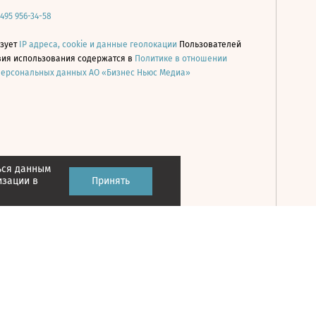
 495 956-34-58
ьзует
IP адреса, cookie и данные геолокации
Пользователей
овия использования содержатся в
Политике в отношении
персональных данных АО «Бизнес Ньюс Медиа»
ься данным
Принять
изации в