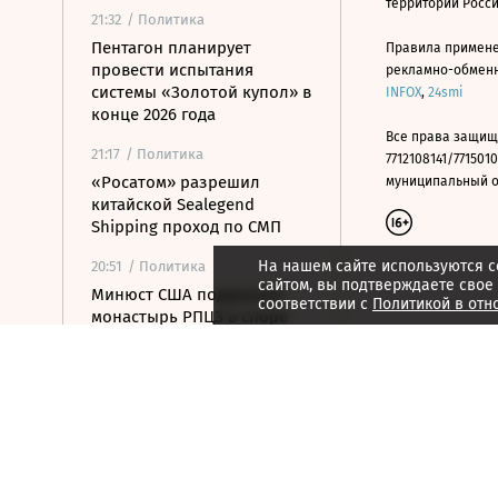
территории Росс
21:32
/ Политика
Пентагон планирует
Правила примене
провести испытания
рекламно-обменно
системы «Золотой купол» в
INFOX
,
24smi
конце 2026 года
Все права защищ
21:17
/ Политика
7712108141/7715010
«Росатом» разрешил
муниципальный окр
китайской Sealegend
Shipping проход по СМП
На нашем сайте используются c
20:51
/ Политика
сайтом, вы подтверждаете свое
Минюст США поддержал
соответствии с
Политикой в отн
монастырь РПЦЗ в споре
из-за ветропарка
20:32
/ Политика
Пентагон опубликовал
новые записи с
неопознанными
летающими объектами