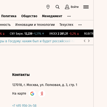
Войти
Политика
Общество
Менеджмент
нность
Инновации и технологии
Техуспех
ть
Политика
Общество
Менеджмент
↓
CNY Бирж.
12,239
+1,31%
↑
IMOEX
2 281,31
-0,2%
↓
RGBITR
775,48
-0,
ры в Госдуму: каким был и будет российский парламент
Война н
Контакты
127018, г. Москва, ул. Полковая, д. 3, стр. 1
На карте
+7 495 956-34-58