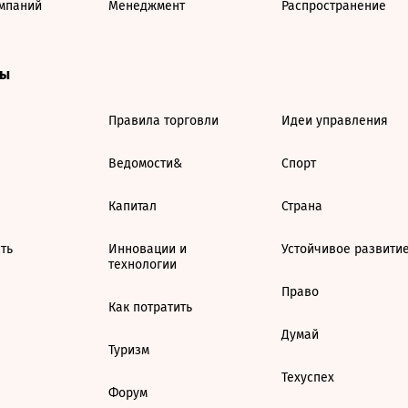
мпаний
Менеджмент
Распространение
ты
Правила торговли
Идеи управления
Ведомости&
Спорт
Капитал
Страна
ть
Инновации и
Устойчивое развити
технологии
Право
Как потратить
Думай
Туризм
Техуспех
Форум