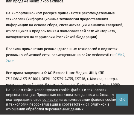
или продаже каких-либо активов.
На информационном ресурсе применяются рекомендательные
технологии (информационные технологии предоставления
информации на основе сбора, систематизации и анализа сведений,
относящихся к предпочтениям пользователей сети «Интернет»,
находящихся на территории Российской Федерации).
Правила применения рекомендательных технологий в виджетах
рекламно-обменной сети, размещенных на сайте vedomosti.ru:
СМИ2
,
24smi
Все права защищены © АО Бизнес Ньюс Медиа, ИНН/КПП
7712108141/771501001, ОГРН 1027739124775, 127018, г. Москва, вн.тер.г.
муниципальный округ Марьина Роща, ул. Полковая, д. 3, стр. 1 1999—
На нашем сайте используются cookie-файлы и технологии
2026
персонализации. Продолжая пользоваться данным сайтом, вы
ОК
подтверждаете свое
согласие
на использование файлов cookie
и технологий персонализации в соответствии с
Политикой в
отношении обработки персональных данных.