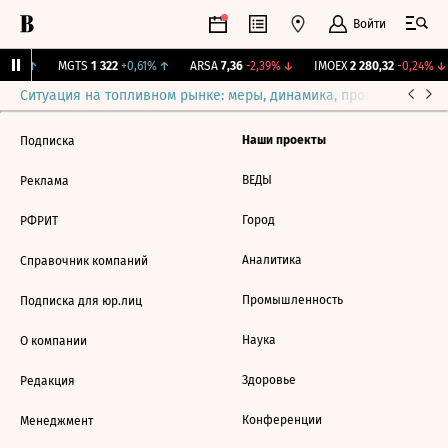
Войти
,96%
↑
MGTS
1 322
+0,61%
↑
ARSA
7,36
-2,39%
↓
IMOEX
2 280,32
-0,24%
↓
Ситуация на топливном рынке: меры, динамика, прогнозы
Выб
Наши проекты
Подписка
ВЕДЫ
Реклама
Город
РФРИТ
Аналитика
Справочник компаний
Промышленность
Подписка для юр.лиц
Наука
О компании
Здоровье
Редакция
Конференции
Менеджмент