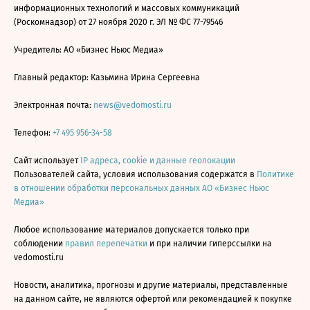
информационных технологий и массовых коммуникаций
(Роскомнадзор) от 27 ноября 2020 г. ЭЛ № ФС 77-79546
Учредитель: АО «Бизнес Ньюс Медиа»
Главный редактор: Казьмина Ирина Сергеевна
Электронная почта:
news@vedomosti.ru
Телефон:
+7 495 956-34-58
Сайт использует
IP адреса, cookie и данные геолокации
Пользователей сайта, условия использования содержатся в
Политике
в отношении обработки персональных данных АО «Бизнес Ньюс
Медиа»
Любое использование материалов допускается только при
соблюдении
правил перепечатки
и при наличии гиперссылки на
vedomosti.ru
Новости, аналитика, прогнозы и другие материалы, представленные
на данном сайте, не являются офертой или рекомендацией к покупке