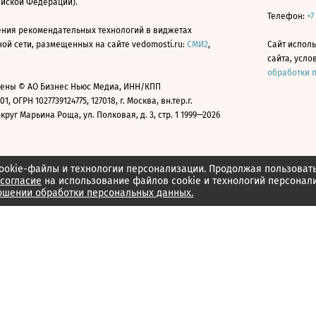
ийской Федерации).
Телефон:
+7
ния рекомендательных технологий в виджетах
й сети, размещенных на сайте vedomosti.ru:
СМИ2
,
Сайт испол
сайта, усл
обработки 
ены © АО Бизнес Ньюс Медиа, ИНН/КПП
01, ОГРН 1027739124775, 127018, г. Москва, вн.тер.г.
уг Марьина Роща, ул. Полковая, д. 3, стр. 1 1999—2026
ookie-файлы и технологии персонализации. Продолжая пользоват
согласие
на использование файлов cookie и технологий персонал
ошении обработки персональных данных.