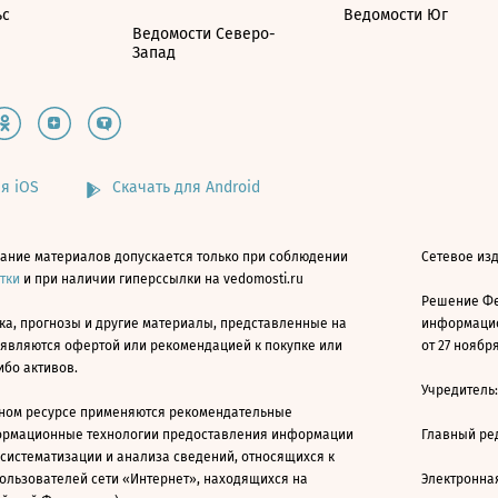
ьс
Ведомости Юг
Ведомости Северо-
Запад
я iOS
Скачать для Android
ание материалов допускается только при соблюдении
Сетевое изд
атки
и при наличии гиперссылки на vedomosti.ru
Решение Фе
ка, прогнозы и другие материалы, представленные на
информацио
 являются офертой или рекомендацией к покупке или
от 27 ноября
ибо активов.
Учредитель
ном ресурсе применяются рекомендательные
ормационные технологии предоставления информации
Главный ре
 систематизации и анализа сведений, относящихся к
ользователей сети «Интернет», находящихся на
Электронна