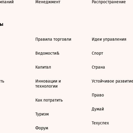
мпаний
Менеджмент
Распространение
ты
Правила торговли
Идеи управления
Ведомости&
Спорт
Капитал
Страна
ть
Инновации и
Устойчивое развити
технологии
Право
Как потратить
Думай
Туризм
Техуспех
Форум