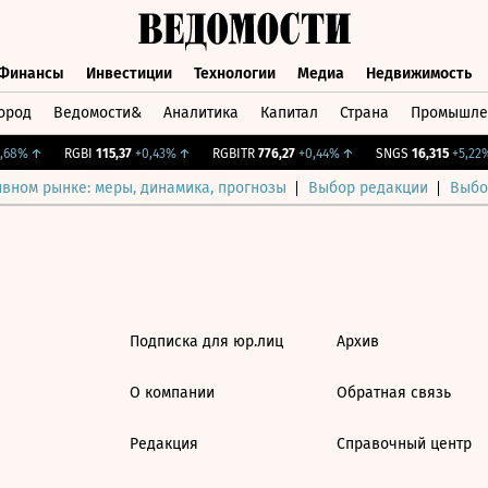
Финансы
Инвестиции
Технологии
Медиа
Недвижимость
ород
Ведомости&
Аналитика
Капитал
Страна
Промышле
а
Финансы
Инвестиции
Технологии
Медиа
Недвижимос
68%
↑
RGBI
115,37
+0,43%
↑
RGBITR
776,27
+0,44%
↑
SNGS
16,315
+5,22%
ивном рынке: меры, динамика, прогнозы
Выбор редакции
Выбо
Подписка для юр.лиц
Архив
О компании
Обратная связь
Редакция
Справочный центр