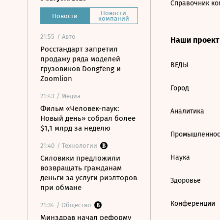
Справочник ко
Новости
Новости
компаний
21:55
/ Авто
Наши проек
Росстандарт запретил
продажу ряда моделей
ВЕДЫ
грузовиков Dongfeng и
Zoomlion
Город
21:43
/ Медиа
Фильм «Человек-паук:
Аналитика
Новый день» собрал более
$1,1 млрд за неделю
Промышленнос
21:40
/ Технологии
Наука
Силовики предложили
возвращать гражданам
деньги за услуги риэлторов
Здоровье
при обмане
Конференции
21:34
/ Общество
Минздрав начал реформу