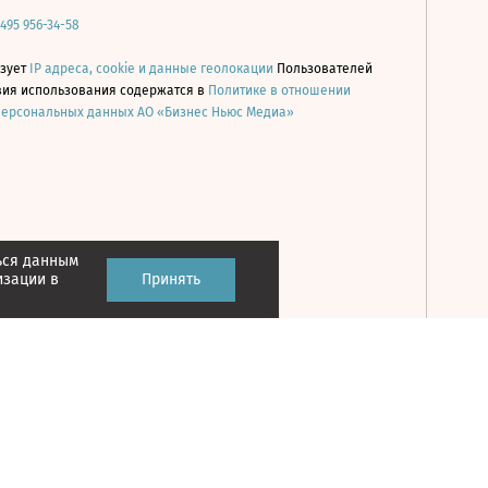
 495 956-34-58
ьзует
IP адреса, cookie и данные геолокации
Пользователей
овия использования содержатся в
Политике в отношении
персональных данных АО «Бизнес Ньюс Медиа»
ься данным
Принять
изации в