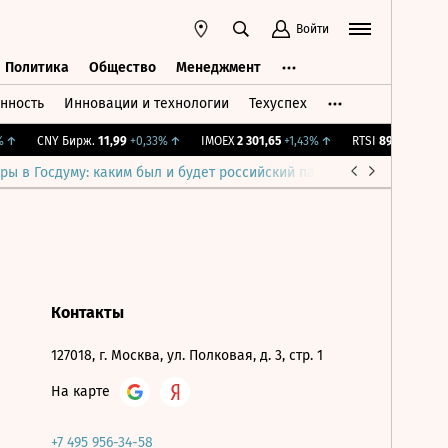
Войти
Политика
Общество
Менеджмент
нность
Инновации и технологии
Техуспех
ть
Политика
Общество
Менеджмент
↑
CNY Бирж.
11,99
+0,33%
↑
IMOEX
2 301,65
+1,43%
↑
RTSI
895,93
+1,68%
ры в Госдуму: каким был и будет российский парламент
Война н
Контакты
127018, г. Москва, ул. Полковая, д. 3, стр. 1
На карте
+7 495 956-34-58