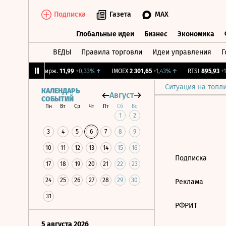
Подписка
Газета
MAX
Глобальные идеи
Бизнес
Экономика
ВЕДЫ
Правила торговли
Идеи управления
Г
Глобальные идеи
Бизнес
Экономик
22%
↑
CNY Бирж.
11,99
+0,33%
↑
IMOEX
2 301,65
+1,43%
↑
RTSI
895,93
+1,
Ситуация на топл
КАЛЕНДАРЬ
Август
СОБЫТИЙ
Пн
Вт
Ср
Чт
Пт
Сб
Вс
1
2
3
4
5
6
7
8
9
10
11
12
13
14
15
16
Подписка
17
18
19
20
21
22
23
24
25
26
27
28
29
30
Реклама
31
РФРИТ
5 августа 2026