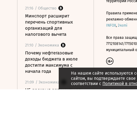
территории Росс
21:16
/ Общество
Правила примене
Минспорт расширит
рекламно-обменно
перечень спортивных
INFOX
,
24smi
организаций для
налогового вычета
Все права защищ
7712108141/7715010
21:10
/ Экономика
муниципальный окр
Почему нефтегазовые
доходы бюджета в июле
достигли максимума с
начала года
На нашем сайте используются c
сайтом, вы подтверждаете свое
21:09
/ Экономика
соответствии с
Политикой в отн
ЦБ раскрыл аргументы за
сохранение ставки на
последнем заседании
21:08
/ Технологии
Госзаказчикам хотят
закрыть лазейки для
закупок иностранной