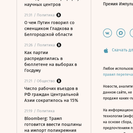
Премия Импул
научных центров
21:31
/ Политика
О чем Путин говорил со
сменщиком Гладкова в
Белгородской области
21:26
/ Политика
Скачать дл
Как партии
распределились в
бюллетене на выборах в
Любое использов
Госдуму
правил перепеч
21:21
/ Общество
Новости, аналити
Число рабочих въездов в
данном сайте, не
РФ граждан Центральной
продаже каких-л
Азии сократилось на 15%
На информацион
21:19
/ Политика
технологии (инф
Bloomberg: Трамп
на основе сбора,
готовится ввести пошлины
предпочтениям п
на импорт поликремния