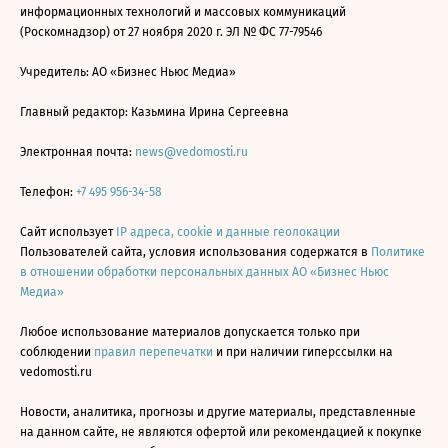
информационных технологий и массовых коммуникаций
(Роскомнадзор) от 27 ноября 2020 г. ЭЛ № ФС 77-79546
Учредитель: АО «Бизнес Ньюс Медиа»
Главный редактор: Казьмина Ирина Сергеевна
Электронная почта:
news@vedomosti.ru
Телефон:
+7 495 956-34-58
Сайт использует
IP адреса, cookie и данные геолокации
Пользователей сайта, условия использования содержатся в
Политике
в отношении обработки персональных данных АО «Бизнес Ньюс
Медиа»
Любое использование материалов допускается только при
соблюдении
правил перепечатки
и при наличии гиперссылки на
vedomosti.ru
Новости, аналитика, прогнозы и другие материалы, представленные
на данном сайте, не являются офертой или рекомендацией к покупке