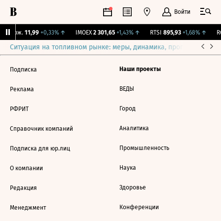
Войти
Y Бирж.
11,99
+0,33%
↑
IMOEX
2 301,65
+1,43%
↑
RTSI
895,93
+1,68%
↑
RG
Ситуация на топливном рынке: меры, динамика, прогнозы
Выб
Наши проекты
Подписка
ВЕДЫ
Реклама
Город
РФРИТ
Аналитика
Справочник компаний
Промышленность
Подписка для юр.лиц
Наука
О компании
Здоровье
Редакция
Конференции
Менеджмент