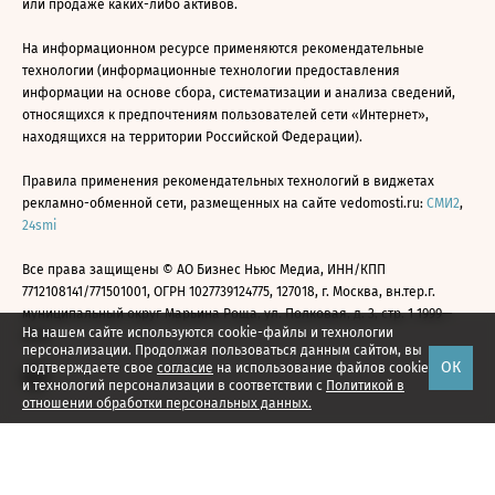
или продаже каких-либо активов.
На информационном ресурсе применяются рекомендательные
технологии (информационные технологии предоставления
информации на основе сбора, систематизации и анализа сведений,
относящихся к предпочтениям пользователей сети «Интернет»,
находящихся на территории Российской Федерации).
Правила применения рекомендательных технологий в виджетах
рекламно-обменной сети, размещенных на сайте vedomosti.ru:
СМИ2
,
24smi
Все права защищены © АО Бизнес Ньюс Медиа, ИНН/КПП
7712108141/771501001, ОГРН 1027739124775, 127018, г. Москва, вн.тер.г.
муниципальный округ Марьина Роща, ул. Полковая, д. 3, стр. 1 1999—
На нашем сайте используются cookie-файлы и технологии
2026
персонализации. Продолжая пользоваться данным сайтом, вы
ОК
подтверждаете свое
согласие
на использование файлов cookie
и технологий персонализации в соответствии с
Политикой в
отношении обработки персональных данных.