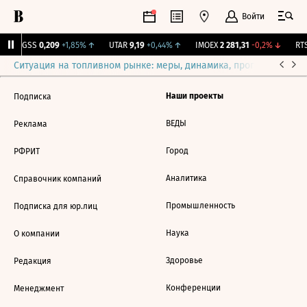
Войти
RGSS
0,209
+1,85%
↑
UTAR
9,19
+0,44%
↑
IMOEX
2 281,31
-0,2%
↓
RTS
Ситуация на топливном рынке: меры, динамика, прогнозы
Выб
Наши проекты
Подписка
ВЕДЫ
Реклама
Город
РФРИТ
Аналитика
Справочник компаний
Промышленность
Подписка для юр.лиц
Наука
О компании
Здоровье
Редакция
Конференции
Менеджмент