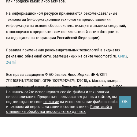
или продаже каких-либо активов.
На информационном ресурсе применяются рекомендательные
технологии (информационные технологии предоставления
информации на основе сбора, систематизации и анализа сведений,
относящихся к предпочтениям пользователей сети «Интернет»,
находящихся на территории Российской Федерации).
Правила применения рекомендательных технологий в виджетах
рекламно-обменной сети, размещенных на сайте vedomosti.ru:
СМИ2
,
24smi
Все права защищены © АО Бизнес Ньюс Медиа, ИНН/КПП
7712108141/771501001, ОГРН 1027739124775, 127018, г. Москва, вн.тер.г.
муниципальный округ Марьина Роща, ул. Полковая, д. 3, стр. 1 1999—
На нашем сайте используются cookie-файлы и технологии
2026
персонализации. Продолжая пользоваться данным сайтом, вы
ОК
подтверждаете свое
согласие
на использование файлов cookie
и технологий персонализации в соответствии с
Политикой в
отношении обработки персональных данных.