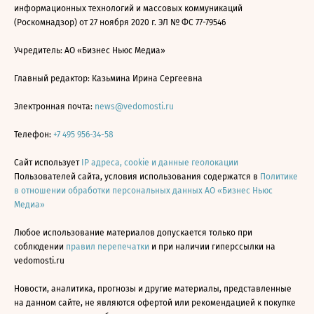
информационных технологий и массовых коммуникаций
(Роскомнадзор) от 27 ноября 2020 г. ЭЛ № ФС 77-79546
Учредитель: АО «Бизнес Ньюс Медиа»
Главный редактор: Казьмина Ирина Сергеевна
Электронная почта:
news@vedomosti.ru
Телефон:
+7 495 956-34-58
Сайт использует
IP адреса, cookie и данные геолокации
Пользователей сайта, условия использования содержатся в
Политике
в отношении обработки персональных данных АО «Бизнес Ньюс
Медиа»
Любое использование материалов допускается только при
соблюдении
правил перепечатки
и при наличии гиперссылки на
vedomosti.ru
Новости, аналитика, прогнозы и другие материалы, представленные
на данном сайте, не являются офертой или рекомендацией к покупке