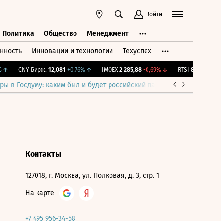
Войти
Политика
Общество
Менеджмент
нность
Инновации и технологии
Техуспех
ть
Политика
Общество
Менеджмент
↑
CNY Бирж.
12,081
+0,76%
↑
IMOEX
2 285,88
-0,69%
↓
RTSI
884,56
-1,27
ры в Госдуму: каким был и будет российский парламент
Война н
Контакты
127018, г. Москва, ул. Полковая, д. 3, стр. 1
На карте
+7 495 956-34-58