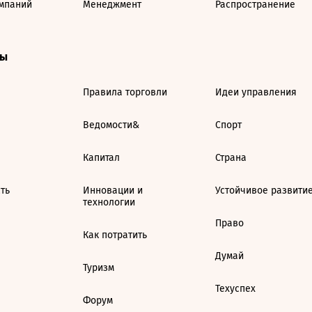
мпаний
Менеджмент
Распространение
ты
Правила торговли
Идеи управления
Ведомости&
Спорт
Капитал
Страна
ть
Инновации и
Устойчивое развити
технологии
Право
Как потратить
Думай
Туризм
Техуспех
Форум