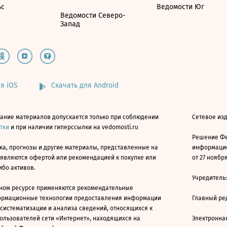
ьс
Ведомости Юг
Ведомости Северо-
Запад
я iOS
Скачать для Android
ание материалов допускается только при соблюдении
Сетевое изд
атки
и при наличии гиперссылки на vedomosti.ru
Решение Фе
ка, прогнозы и другие материалы, представленные на
информацио
 являются офертой или рекомендацией к покупке или
от 27 ноября
ибо активов.
Учредитель
ном ресурсе применяются рекомендательные
ормационные технологии предоставления информации
Главный ре
 систематизации и анализа сведений, относящихся к
ользователей сети «Интернет», находящихся на
Электронна