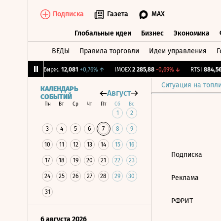
Подписка
Газета
MAX
Глобальные идеи
Бизнес
Экономика
ВЕДЫ
Правила торговли
Идеи управления
Г
Глобальные идеи
Бизнес
Экономик
,33%
↑
CNY Бирж.
12,081
+0,76%
↑
IMOEX
2 285,88
-0,69%
↓
RTSI
884,56
Ситуация на топл
КАЛЕНДАРЬ
Август
СОБЫТИЙ
Пн
Вт
Ср
Чт
Пт
Сб
Вс
1
2
3
4
5
6
7
8
9
10
11
12
13
14
15
16
Подписка
17
18
19
20
21
22
23
24
25
26
27
28
29
30
Реклама
31
РФРИТ
6 августа 2026