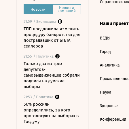
Справочник ко
Новости
Новости
компаний
21:59
/ Экономика
Наши проек
ТПП предложила изменить
процедуру банкротства для
ВЕДЫ
пострадавших от БПЛА
селлеров
Город
21:55
/ Политика
Только два из трех
Аналитика
депутатов-
самовыдвиженцев собрали
Промышленнос
подписи на думские
выборы
Наука
21:53
/ Политика
56% россиян
Здоровье
определились, за кого
проголосуют на выборах в
Конференции
Госдуму