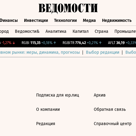
Финансы
Инвестиции
Технологии
Медиа
Недвижимость
ород
Ведомости&
Аналитика
Капитал
Страна
Промышле
а
Финансы
Инвестиции
Технологии
Медиа
Недвижимос
-1,27%
↓
RGBI
115,35
+0,18%
↑
RGBITR
776,42
+0,21%
↑
AFLT
36,19
+0,33%
ивном рынке: меры, динамика, прогнозы
Выбор редакции
Выбо
Подписка для юр.лиц
Архив
О компании
Обратная связь
Редакция
Справочный центр