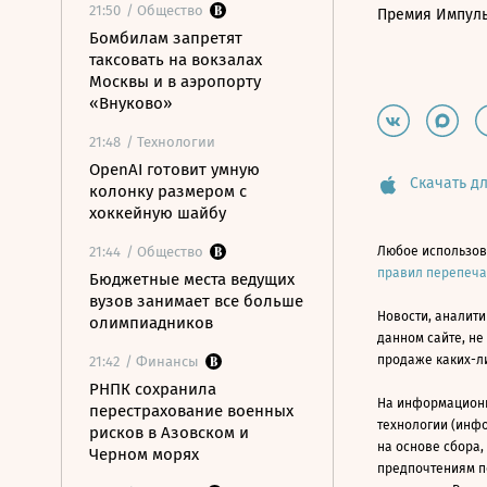
21:50
/ Общество
Премия Импул
Бомбилам запретят
таксовать на вокзалах
Москвы и в аэропорту
«Внуково»
21:48
/ Технологии
OpenAI готовит умную
Скачать дл
колонку размером с
хоккейную шайбу
21:44
/ Общество
Любое использов
правил перепеч
Бюджетные места ведущих
вузов занимает все больше
Новости, аналити
олимпиадников
данном сайте, не
продаже каких-л
21:42
/ Финансы
РНПК сохранила
На информацион
перестрахование военных
технологии (инф
рисков в Азовском и
на основе сбора,
Черном морях
предпочтениям п