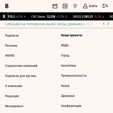
Войти
RGBI
115,3
+0,1%
↑
CNY Бирж.
12,239
+1,31%
↑
IMOEX
2 281,31
-0,2%
↓
RG
Ситуация на топливном рынке: меры, динамика, прогнозы
Выб
Наши проекты
Подписка
ВЕДЫ
Реклама
Город
РФРИТ
Аналитика
Справочник компаний
Промышленность
Подписка для юр.лиц
Наука
О компании
Здоровье
Редакция
Конференции
Менеджмент