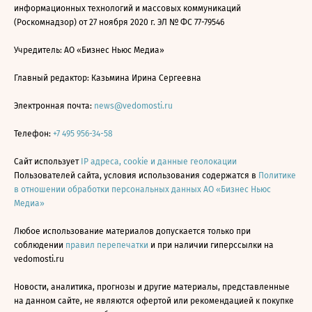
информационных технологий и массовых коммуникаций
(Роскомнадзор) от 27 ноября 2020 г. ЭЛ № ФС 77-79546
Учредитель: АО «Бизнес Ньюс Медиа»
Главный редактор: Казьмина Ирина Сергеевна
Электронная почта:
news@vedomosti.ru
Телефон:
+7 495 956-34-58
Сайт использует
IP адреса, cookie и данные геолокации
Пользователей сайта, условия использования содержатся в
Политике
в отношении обработки персональных данных АО «Бизнес Ньюс
Медиа»
Любое использование материалов допускается только при
соблюдении
правил перепечатки
и при наличии гиперссылки на
vedomosti.ru
Новости, аналитика, прогнозы и другие материалы, представленные
на данном сайте, не являются офертой или рекомендацией к покупке