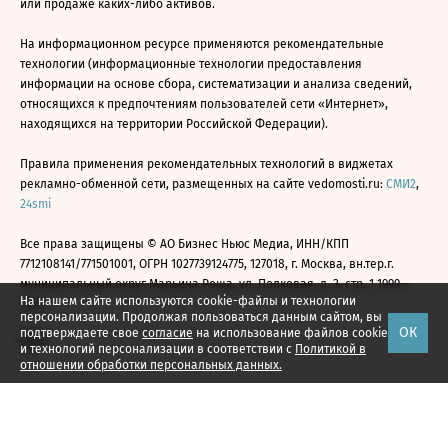
или продаже каких-либо активов.
На информационном ресурсе применяются рекомендательные
технологии (информационные технологии предоставления
информации на основе сбора, систематизации и анализа сведений,
относящихся к предпочтениям пользователей сети «Интернет»,
находящихся на территории Российской Федерации).
Правила применения рекомендательных технологий в виджетах
рекламно-обменной сети, размещенных на сайте vedomosti.ru:
СМИ2
,
24smi
Все права защищены © АО Бизнес Ньюс Медиа, ИНН/КПП
7712108141/771501001, ОГРН 1027739124775, 127018, г. Москва, вн.тер.г.
муниципальный округ Марьина Роща, ул. Полковая, д. 3, стр. 1 1999—
На нашем сайте используются cookie-файлы и технологии
2026
персонализации. Продолжая пользоваться данным сайтом, вы
ОК
подтверждаете свое
согласие
на использование файлов cookie
и технологий персонализации в соответствии с
Политикой в
отношении обработки персональных данных.