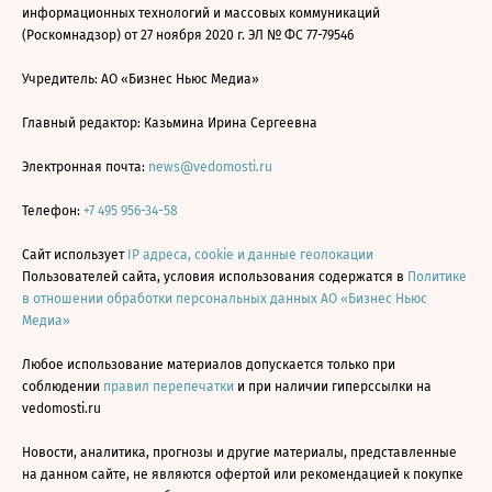
информационных технологий и массовых коммуникаций
(Роскомнадзор) от 27 ноября 2020 г. ЭЛ № ФС 77-79546
Учредитель: АО «Бизнес Ньюс Медиа»
Главный редактор: Казьмина Ирина Сергеевна
Электронная почта:
news@vedomosti.ru
Телефон:
+7 495 956-34-58
Сайт использует
IP адреса, cookie и данные геолокации
Пользователей сайта, условия использования содержатся в
Политике
в отношении обработки персональных данных АО «Бизнес Ньюс
Медиа»
Любое использование материалов допускается только при
соблюдении
правил перепечатки
и при наличии гиперссылки на
vedomosti.ru
Новости, аналитика, прогнозы и другие материалы, представленные
на данном сайте, не являются офертой или рекомендацией к покупке