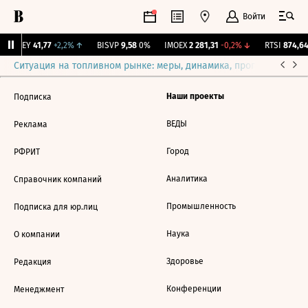
Войти
OKEY
41,77
+2,2%
↑
BISVP
9,58
0%
IMOEX
2 281,31
-0,2%
↓
RTSI
874,64
Ситуация на топливном рынке: меры, динамика, прогнозы
Выб
Наши проекты
Подписка
ВЕДЫ
Реклама
Город
РФРИТ
Аналитика
Справочник компаний
Промышленность
Подписка для юр.лиц
Наука
О компании
Здоровье
Редакция
Конференции
Менеджмент