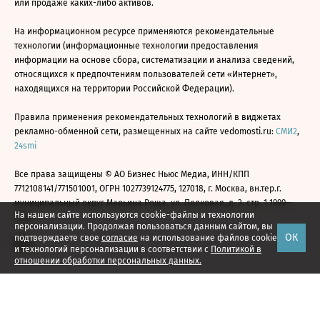
или продаже каких-либо активов.
На информационном ресурсе применяются рекомендательные
технологии (информационные технологии предоставления
информации на основе сбора, систематизации и анализа сведений,
относящихся к предпочтениям пользователей сети «Интернет»,
находящихся на территории Российской Федерации).
Правила применения рекомендательных технологий в виджетах
рекламно-обменной сети, размещенных на сайте vedomosti.ru:
СМИ2
,
24smi
Все права защищены © АО Бизнес Ньюс Медиа, ИНН/КПП
7712108141/771501001, ОГРН 1027739124775, 127018, г. Москва, вн.тер.г.
муниципальный округ Марьина Роща, ул. Полковая, д. 3, стр. 1 1999—
На нашем сайте используются cookie-файлы и технологии
2026
персонализации. Продолжая пользоваться данным сайтом, вы
ОК
подтверждаете свое
согласие
на использование файлов cookie
и технологий персонализации в соответствии с
Политикой в
отношении обработки персональных данных.