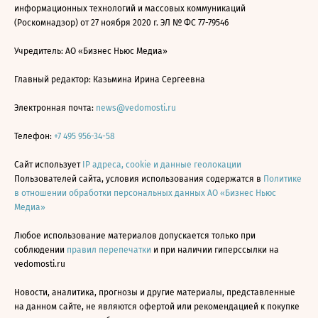
информационных технологий и массовых коммуникаций
(Роскомнадзор) от 27 ноября 2020 г. ЭЛ № ФС 77-79546
Учредитель: АО «Бизнес Ньюс Медиа»
Главный редактор: Казьмина Ирина Сергеевна
Электронная почта:
news@vedomosti.ru
Телефон:
+7 495 956-34-58
Сайт использует
IP адреса, cookie и данные геолокации
Пользователей сайта, условия использования содержатся в
Политике
в отношении обработки персональных данных АО «Бизнес Ньюс
Медиа»
Любое использование материалов допускается только при
соблюдении
правил перепечатки
и при наличии гиперссылки на
vedomosti.ru
Новости, аналитика, прогнозы и другие материалы, представленные
на данном сайте, не являются офертой или рекомендацией к покупке