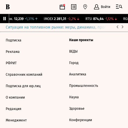
Войти
Y Бирж.
12,239
+1,31%
↑
IMOEX
2 281,31
-0,2%
↓
RTSI
874,64
-1,12%
↓
RGB
Ситуация на топливном рынке: меры, динамика, прогнозы
Выб
Наши проекты
Подписка
ВЕДЫ
Реклама
Город
РФРИТ
Аналитика
Справочник компаний
Промышленность
Подписка для юр.лиц
Наука
О компании
Здоровье
Редакция
Конференции
Менеджмент