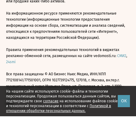
или продаже каких-либо активов.
На информационном ресурсе применяются рекомендательные
технологии (информационные технологии предоставления
информации на основе сбора, систематизации и анализа сведений,
относящихся к предпочтениям пользователей сети «Интернет»,
находящихся на территории Российской Федерации).
Правила применения рекомендательных технологий в виджетах
рекламно-обменной сети, размещенных на сайте vedomosti.ru:
СМИ2
,
24smi
Все права защищены © АО Бизнес Ньюс Медиа, ИНН/КПП
7712108141/771501001, ОГРН 1027739124775, 127018, г. Москва, вн.тер.г.
муниципальный округ Марьина Роща, ул. Полковая, д. 3, стр. 1 1999—
На нашем сайте используются cookie-файлы и технологии
2026
персонализации. Продолжая пользоваться данным сайтом, вы
ОК
подтверждаете свое
согласие
на использование файлов cookie
и технологий персонализации в соответствии с
Политикой в
отношении обработки персональных данных.