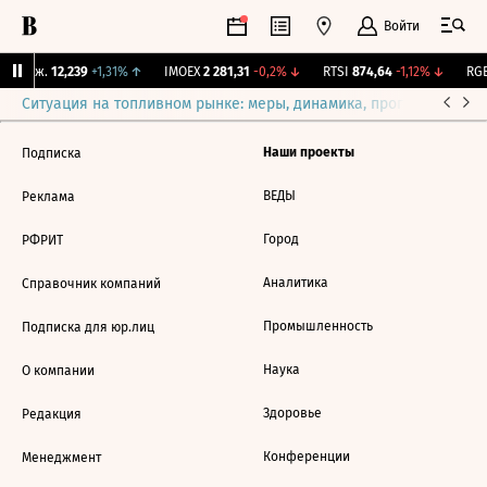
Войти
 Бирж.
12,239
+1,31%
↑
IMOEX
2 281,31
-0,2%
↓
RTSI
874,64
-1,12%
↓
RGB
Ситуация на топливном рынке: меры, динамика, прогнозы
Выб
Наши проекты
Подписка
ВЕДЫ
Реклама
Город
РФРИТ
Аналитика
Справочник компаний
Промышленность
Подписка для юр.лиц
Наука
О компании
Здоровье
Редакция
Конференции
Менеджмент