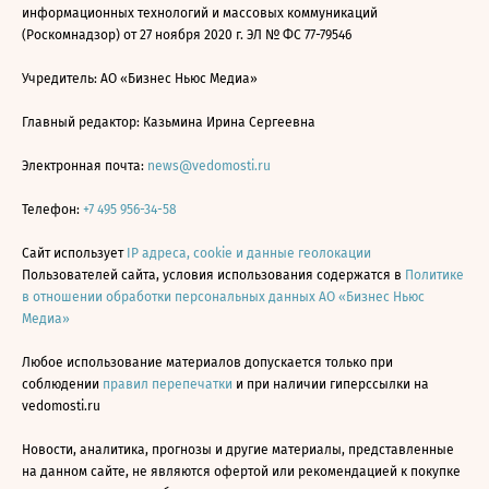
информационных технологий и массовых коммуникаций
(Роскомнадзор) от 27 ноября 2020 г. ЭЛ № ФС 77-79546
Учредитель: АО «Бизнес Ньюс Медиа»
Главный редактор: Казьмина Ирина Сергеевна
Электронная почта:
news@vedomosti.ru
Телефон:
+7 495 956-34-58
Сайт использует
IP адреса, cookie и данные геолокации
Пользователей сайта, условия использования содержатся в
Политике
в отношении обработки персональных данных АО «Бизнес Ньюс
Медиа»
Любое использование материалов допускается только при
соблюдении
правил перепечатки
и при наличии гиперссылки на
vedomosti.ru
Новости, аналитика, прогнозы и другие материалы, представленные
на данном сайте, не являются офертой или рекомендацией к покупке