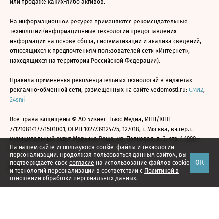
или продаже каких-либо активов.
На информационном ресурсе применяются рекомендательные
технологии (информационные технологии предоставления
информации на основе сбора, систематизации и анализа сведений,
относящихся к предпочтениям пользователей сети «Интернет»,
находящихся на территории Российской Федерации).
Правила применения рекомендательных технологий в виджетах
рекламно-обменной сети, размещенных на сайте vedomosti.ru:
СМИ2
,
24smi
Все права защищены © АО Бизнес Ньюс Медиа, ИНН/КПП
7712108141/771501001, ОГРН 1027739124775, 127018, г. Москва, вн.тер.г.
муниципальный округ Марьина Роща, ул. Полковая, д. 3, стр. 1 1999—
На нашем сайте используются cookie-файлы и технологии
2026
персонализации. Продолжая пользоваться данным сайтом, вы
ОК
подтверждаете свое
согласие
на использование файлов cookie
и технологий персонализации в соответствии с
Политикой в
отношении обработки персональных данных.