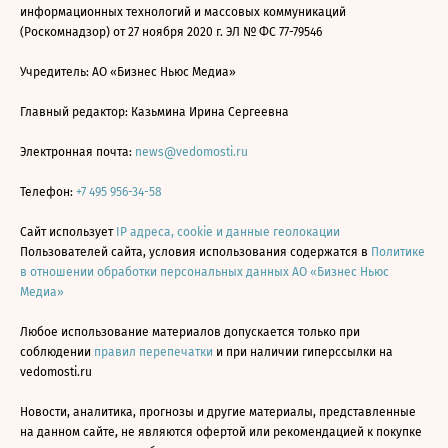
информационных технологий и массовых коммуникаций
(Роскомнадзор) от 27 ноября 2020 г. ЭЛ № ФС 77-79546
Учредитель: АО «Бизнес Ньюс Медиа»
Главный редактор: Казьмина Ирина Сергеевна
Электронная почта:
news@vedomosti.ru
Телефон:
+7 495 956-34-58
Сайт использует
IP адреса, cookie и данные геолокации
Пользователей сайта, условия использования содержатся в
Политике
в отношении обработки персональных данных АО «Бизнес Ньюс
Медиа»
Любое использование материалов допускается только при
соблюдении
правил перепечатки
и при наличии гиперссылки на
vedomosti.ru
Новости, аналитика, прогнозы и другие материалы, представленные
на данном сайте, не являются офертой или рекомендацией к покупке