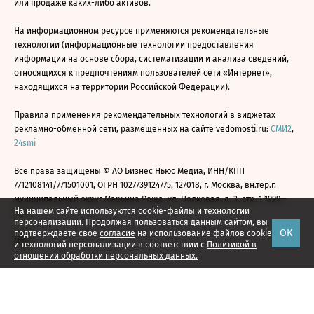
или продаже каких-либо активов.
На информационном ресурсе применяются рекомендательные
технологии (информационные технологии предоставления
информации на основе сбора, систематизации и анализа сведений,
относящихся к предпочтениям пользователей сети «Интернет»,
находящихся на территории Российской Федерации).
Правила применения рекомендательных технологий в виджетах
рекламно-обменной сети, размещенных на сайте vedomosti.ru:
СМИ2
,
24smi
Все права защищены © АО Бизнес Ньюс Медиа, ИНН/КПП
7712108141/771501001, ОГРН 1027739124775, 127018, г. Москва, вн.тер.г.
муниципальный округ Марьина Роща, ул. Полковая, д. 3, стр. 1 1999—
На нашем сайте используются cookie-файлы и технологии
2026
персонализации. Продолжая пользоваться данным сайтом, вы
ОК
подтверждаете свое
согласие
на использование файлов cookie
и технологий персонализации в соответствии с
Политикой в
отношении обработки персональных данных.