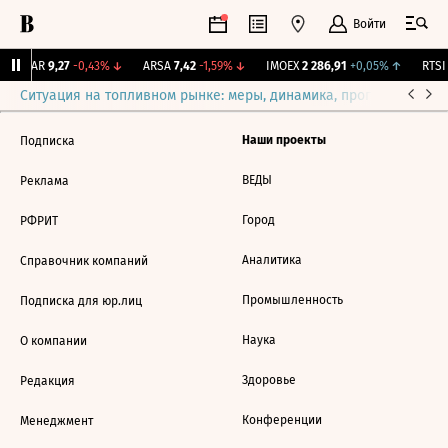
Войти
UTAR
9,27
-0,43%
↓
ARSA
7,42
-1,59%
↓
IMOEX
2 286,91
+0,05%
↑
RTSI
Ситуация на топливном рынке: меры, динамика, прогнозы
Выб
Наши проекты
Подписка
ВЕДЫ
Реклама
Город
РФРИТ
Аналитика
Справочник компаний
Промышленность
Подписка для юр.лиц
Наука
О компании
Здоровье
Редакция
Конференции
Менеджмент