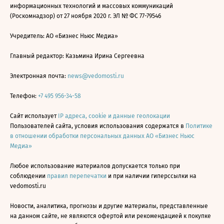
информационных технологий и массовых коммуникаций
(Роскомнадзор) от 27 ноября 2020 г. ЭЛ № ФС 77-79546
Учредитель: АО «Бизнес Ньюс Медиа»
Главный редактор: Казьмина Ирина Сергеевна
Электронная почта:
news@vedomosti.ru
Телефон:
+7 495 956-34-58
Сайт использует
IP адреса, cookie и данные геолокации
Пользователей сайта, условия использования содержатся в
Политике
в отношении обработки персональных данных АО «Бизнес Ньюс
Медиа»
Любое использование материалов допускается только при
соблюдении
правил перепечатки
и при наличии гиперссылки на
vedomosti.ru
Новости, аналитика, прогнозы и другие материалы, представленные
на данном сайте, не являются офертой или рекомендацией к покупке