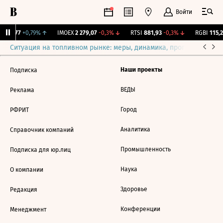
Войти
.
12,177
+0,79%
↑
IMOEX
2 279,07
-0,3%
↓
RTSI
881,93
-0,3%
↓
RGBI
115,2
Ситуация на топливном рынке: меры, динамика, прогнозы
Выб
Наши проекты
Подписка
ВЕДЫ
Реклама
Город
РФРИТ
Аналитика
Справочник компаний
Промышленность
Подписка для юр.лиц
Наука
О компании
Здоровье
Редакция
Конференции
Менеджмент