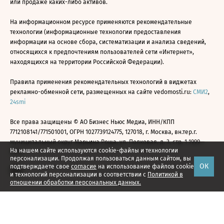
или продаже каких-либо активов.
На информационном ресурсе применяются рекомендательные
технологии (информационные технологии предоставления
информации на основе сбора, систематизации и анализа сведений,
относящихся к предпочтениям пользователей сети «Интернет»,
находящихся на территории Российской Федерации).
Правила применения рекомендательных технологий в виджетах
рекламно-обменной сети, размещенных на сайте vedomosti.ru:
СМИ2
,
24smi
Все права защищены © АО Бизнес Ньюс Медиа, ИНН/КПП
7712108141/771501001, ОГРН 1027739124775, 127018, г. Москва, вн.тер.г.
муниципальный округ Марьина Роща, ул. Полковая, д. 3, стр. 1 1999—
На нашем сайте используются cookie-файлы и технологии
2026
персонализации. Продолжая пользоваться данным сайтом, вы
ОК
подтверждаете свое
согласие
на использование файлов cookie
и технологий персонализации в соответствии с
Политикой в
отношении обработки персональных данных.