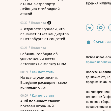
Премия Импул
с БПЛА в аэропорту
Лейпцига с гибридной
атакой
03:32
/ Политика
«Ведомости» узнали, что
означает отказ кандидатов
в Петербурге от соцсетей
Скачать дл
03:21
/ Политика
Собянин сообщил об
Любое использов
уничтожении шести
правил перепеч
летевших на Москву БПЛА
00:09
/
Как потратить
Новости, аналити
На все случаи жизни:
данном сайте, не
Bluegame расширяет свою
продаже каких-л
коллекцию яхт
На информацион
00:09
/
Как потратить
технологии (инф
Audi повышает ставки:
на основе сбора,
показан огромный
предпочтениям п