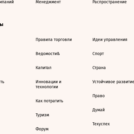
мпаний
Менеджмент
Распространение
ты
Правила торговли
Идеи управления
Ведомости&
Спорт
Капитал
Страна
ть
Инновации и
Устойчивое развити
технологии
Право
Как потратить
Думай
Туризм
Техуспех
Форум