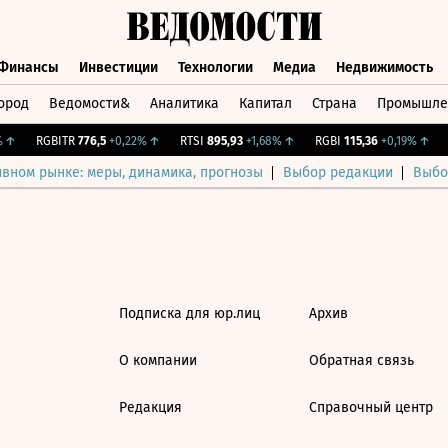
Финансы
Инвестиции
Технологии
Медиа
Недвижимость
ород
Ведомости&
Аналитика
Капитал
Страна
Промышле
а
Финансы
Инвестиции
Технологии
Медиа
Недвижимос
↑
RGBITR
776,5
+0,22%
↑
RTSI
895,93
+1,68%
↑
RGBI
115,36
+0,19%
↑
C
ивном рынке: меры, динамика, прогнозы
Выбор редакции
Выбо
Подписка для юр.лиц
Архив
О компании
Обратная связь
Редакция
Справочный центр