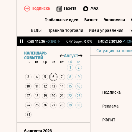
Подписка
Газета
MAX
Глобальные идеи
Бизнес
Экономика
ВЕДЫ
Правила торговли
Идеи управления
Г
Глобальные идеи
Бизнес
Экономик
93
+1,68%
↑
RGBI
115,36
+0,19%
↑
CNY Бирж.
0
0%
IMOEX
2 301,65
+1,43%
Ситуация на топл
КАЛЕНДАРЬ
Август
СОБЫТИЙ
Пн
Вт
Ср
Чт
Пт
Сб
Вс
1
2
3
4
5
6
7
8
9
10
11
12
13
14
15
16
Подписка
17
18
19
20
21
22
23
24
25
26
27
28
29
30
Реклама
31
РФРИТ
6 августа 2026