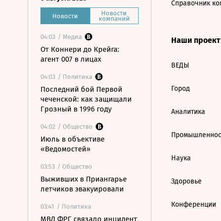
Справочник ко
Новости
Новости
компаний
04:03
/ Медиа
Наши проек
От Коннери до Крейга:
агент 007 в лицах
ВЕДЫ
04:03
/ Политика
Город
Последний бой Первой
чеченской: как защищали
Грозный в 1996 году
Аналитика
04:02
/ Общество
Промышленнос
Июль в объективе
«Ведомостей»
Наука
03:53
/ Общество
Выживших в Приангарье
Здоровье
летчиков эвакуировали
Конференции
03:41
/ Политика
МВД ФРГ связало инцидент