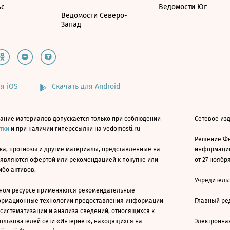
ьс
Ведомости Юг
Ведомости Северо-
Запад
я iOS
Скачать для Android
ание материалов допускается только при соблюдении
Сетевое изд
атки
и при наличии гиперссылки на vedomosti.ru
Решение Фе
ка, прогнозы и другие материалы, представленные на
информацио
 являются офертой или рекомендацией к покупке или
от 27 ноября
ибо активов.
Учредитель
ном ресурсе применяются рекомендательные
ормационные технологии предоставления информации
Главный ре
 систематизации и анализа сведений, относящихся к
ользователей сети «Интернет», находящихся на
Электронна