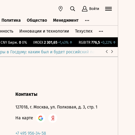
Войти
Политика
Общество
Менеджмент
нность
Инновации и технологии
Техуспех
ть
Политика
Общество
Менеджмент
NY Бирж.
0
0%
IMOEX
2 301,65
+1,43%
↑
RGBITR
776,5
+0,22%
↑
RTSI
895,
ры в Госдуму: каким был и будет российский парламент
Война н
Контакты
127018, г. Москва, ул. Полковая, д. 3, стр. 1
На карте
+7 495 956-34-58