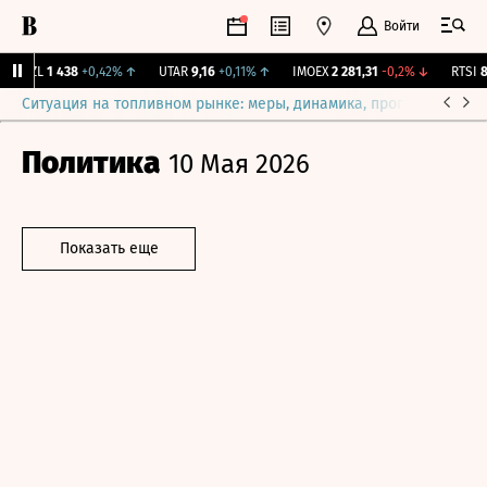
Войти
BRZL
1 438
+0,42%
↑
UTAR
9,16
+0,11%
↑
IMOEX
2 281,31
-0,2%
↓
RTSI
87
Ситуация на топливном рынке: меры, динамика, прогнозы
Выб
Политика
10 Мая 2026
Показать еще