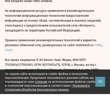
или продаже каких-либо активов.
На информационном ресурсе применяются рекомендательные
технологии (информационные технологии предоставления
информации на основе сбора, систематизации и анализа сведений,
относящихся к предпочтениям пользователей сети «Интернет»,
находящихся на территории Российской Федерации).
Правила применения рекомендательных технологий в виджетах
рекламно-обменной сети, размещенных на сайте vedomosti.ru:
СМИ2
,
24smi
Все права защищены © АО Бизнес Ньюс Медиа, ИНН/КПП
7712108141/771501001, ОГРН 1027739124775, 127018, г. Москва, вн.тер.г.
муниципальный округ Марьина Роща, ул. Полковая, д. 3, стр. 1 1999—
На нашем сайте используются cookie-файлы и технологии
2026
персонализации. Продолжая пользоваться данным сайтом, вы
ОК
подтверждаете свое
согласие
на использование файлов cookie
и технологий персонализации в соответствии с
Политикой в
отношении обработки персональных данных.