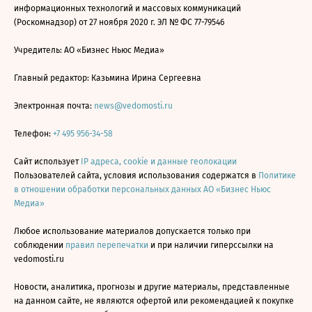
информационных технологий и массовых коммуникаций
(Роскомнадзор) от 27 ноября 2020 г. ЭЛ № ФС 77-79546
Учредитель: АО «Бизнес Ньюс Медиа»
Главный редактор: Казьмина Ирина Сергеевна
Электронная почта:
news@vedomosti.ru
Телефон:
+7 495 956-34-58
Сайт использует
IP адреса, cookie и данные геолокации
Пользователей сайта, условия использования содержатся в
Политике
в отношении обработки персональных данных АО «Бизнес Ньюс
Медиа»
Любое использование материалов допускается только при
соблюдении
правил перепечатки
и при наличии гиперссылки на
vedomosti.ru
Новости, аналитика, прогнозы и другие материалы, представленные
на данном сайте, не являются офертой или рекомендацией к покупке