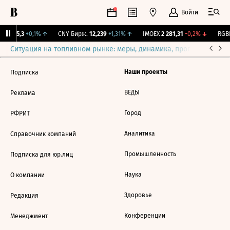
Войти
BI
115,3
+0,1%
↑
CNY Бирж.
12,239
+1,31%
↑
IMOEX
2 281,31
-0,2%
↓
RGBI
Ситуация на топливном рынке: меры, динамика, прогнозы
Выб
Наши проекты
Подписка
ВЕДЫ
Реклама
Город
РФРИТ
Аналитика
Справочник компаний
Промышленность
Подписка для юр.лиц
Наука
О компании
Здоровье
Редакция
Конференции
Менеджмент