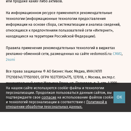
или продаже каких-либо активов.
На информационном ресурсе применяются рекомендательные
технологии (информационные технологии предоставления
информации на основе сбора, систематизации и анализа сведений,
относящихся к предпочтениям пользователей сети «Интернет»,
находящихся на территории Российской Федерации).
Правила применения рекомендательных технологий в виджетах
рекламно-обменной сети, размещенных на сайте vedomosti.ru:
СМИ2
,
24smi
Все права защищены © АО Бизнес Ньюс Медиа, ИНН/КПП
7712108141/771501001, ОГРН 1027739124775, 127018, г. Москва, вн.тер.г.
муниципальный округ Марьина Роща, ул. Полковая, д. 3, стр. 1 1999—
На нашем сайте используются cookie-файлы и технологии
2026
персонализации. Продолжая пользоваться данным сайтом, вы
ОК
подтверждаете свое
согласие
на использование файлов cookie
и технологий персонализации в соответствии с
Политикой в
отношении обработки персональных данных.