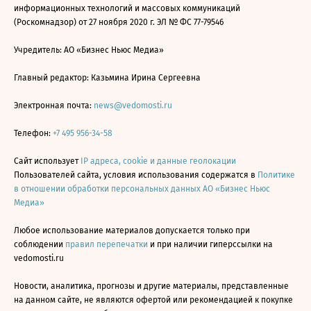
информационных технологий и массовых коммуникаций
(Роскомнадзор) от 27 ноября 2020 г. ЭЛ № ФС 77-79546
Учредитель: АО «Бизнес Ньюс Медиа»
Главный редактор: Казьмина Ирина Сергеевна
Электронная почта:
news@vedomosti.ru
Телефон:
+7 495 956-34-58
Сайт использует
IP адреса, cookie и данные геолокации
Пользователей сайта, условия использования содержатся в
Политике
в отношении обработки персональных данных АО «Бизнес Ньюс
Медиа»
Любое использование материалов допускается только при
соблюдении
правил перепечатки
и при наличии гиперссылки на
vedomosti.ru
Новости, аналитика, прогнозы и другие материалы, представленные
на данном сайте, не являются офертой или рекомендацией к покупке