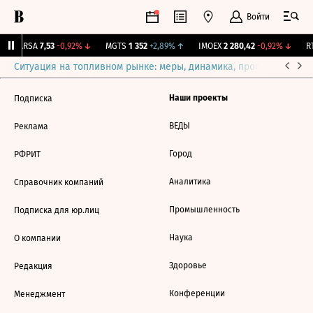
Войти
↑
ARSA
7,53
-0,92%
↓
MGTS
1 352
+2,89%
↑
IMOEX
2 280,42
-0,92%
↓
RT
Ситуация на топливном рынке: меры, динамика, прогнозы
Выб
Наши проекты
Подписка
ВЕДЫ
Реклама
Город
РФРИТ
Аналитика
Справочник компаний
Промышленность
Подписка для юр.лиц
Наука
О компании
Здоровье
Редакция
Конференции
Менеджмент