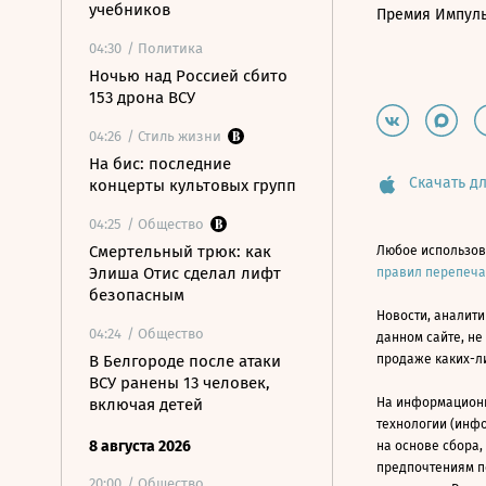
учебников
Премия Импул
04:30
/ Политика
Ночью над Россией сбито
153 дрона ВСУ
04:26
/ Стиль жизни
На бис: последние
Скачать дл
концерты культовых групп
04:25
/ Общество
Смертельный трюк: как
Любое использов
Элиша Отис сделал лифт
правил перепеч
безопасным
Новости, аналити
04:24
/ Общество
данном сайте, не
В Белгороде после атаки
продаже каких-л
ВСУ ранены 13 человек,
включая детей
На информацион
технологии (инф
8 августа 2026
на основе сбора,
предпочтениям п
20:00
/ Общество