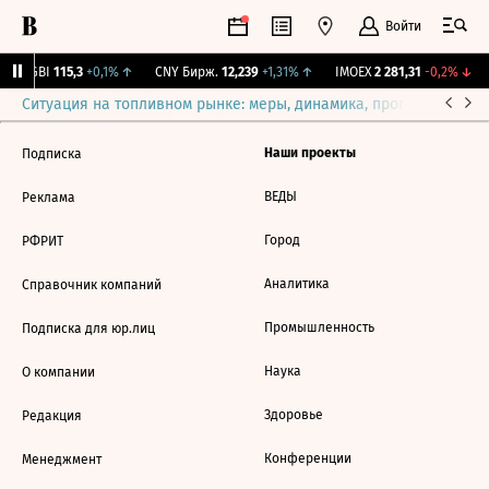
Войти
RGBI
115,3
+0,1%
↑
CNY Бирж.
12,239
+1,31%
↑
IMOEX
2 281,31
-0,2%
↓
Ситуация на топливном рынке: меры, динамика, прогнозы
Выб
Наши проекты
Подписка
ВЕДЫ
Реклама
Город
РФРИТ
Аналитика
Справочник компаний
Промышленность
Подписка для юр.лиц
Наука
О компании
Здоровье
Редакция
Конференции
Менеджмент