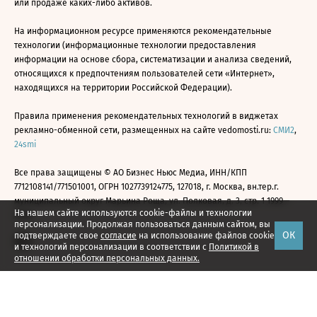
или продаже каких-либо активов.
На информационном ресурсе применяются рекомендательные
технологии (информационные технологии предоставления
информации на основе сбора, систематизации и анализа сведений,
относящихся к предпочтениям пользователей сети «Интернет»,
находящихся на территории Российской Федерации).
Правила применения рекомендательных технологий в виджетах
рекламно-обменной сети, размещенных на сайте vedomosti.ru:
СМИ2
,
24smi
Все права защищены © АО Бизнес Ньюс Медиа, ИНН/КПП
7712108141/771501001, ОГРН 1027739124775, 127018, г. Москва, вн.тер.г.
муниципальный округ Марьина Роща, ул. Полковая, д. 3, стр. 1 1999—
На нашем сайте используются cookie-файлы и технологии
2026
персонализации. Продолжая пользоваться данным сайтом, вы
ОК
подтверждаете свое
согласие
на использование файлов cookie
и технологий персонализации в соответствии с
Политикой в
отношении обработки персональных данных.