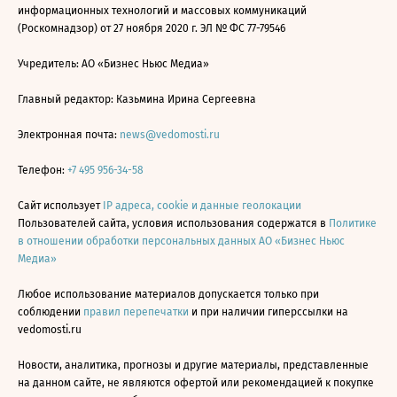
информационных технологий и массовых коммуникаций
(Роскомнадзор) от 27 ноября 2020 г. ЭЛ № ФС 77-79546
Учредитель: АО «Бизнес Ньюс Медиа»
Главный редактор: Казьмина Ирина Сергеевна
Электронная почта:
news@vedomosti.ru
Телефон:
+7 495 956-34-58
Сайт использует
IP адреса, cookie и данные геолокации
Пользователей сайта, условия использования содержатся в
Политике
в отношении обработки персональных данных АО «Бизнес Ньюс
Медиа»
Любое использование материалов допускается только при
соблюдении
правил перепечатки
и при наличии гиперссылки на
vedomosti.ru
Новости, аналитика, прогнозы и другие материалы, представленные
на данном сайте, не являются офертой или рекомендацией к покупке