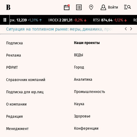
Войти
NY Бирж.
12,239
+1,31%
↑
IMOEX
2 281,31
-0,2%
↓
RTSI
874,64
-1,12%
↓
RG
Ситуация на топливном рынке: меры, динамика, прогнозы
Выб
Наши проекты
Подписка
ВЕДЫ
Реклама
Город
РФРИТ
Аналитика
Справочник компаний
Промышленность
Подписка для юр.лиц
Наука
О компании
Здоровье
Редакция
Конференции
Менеджмент