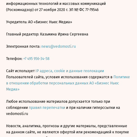
информационных технологий и массовых коммуникаций
(Роскомнадзор) от 27 ноября 2020 г. ЭЛ № ФС 77-79546
Учредитель: АО «Бизнес Ньюс Медиа»
Главный редактор: Казьмина Ирина Сергеевна
Электронная почта:
news@vedomosti.ru
Телефон:
+7 495 956-34-58
Сайт использует
IP адреса, cookie и данные геолокации
Пользователей сайта, условия использования содержатся в
Политике
в отношении обработки персональных данных АО «Бизнес Ньюс
Медиа»
Любое использование материалов допускается только при
соблюдении
правил перепечатки
и при наличии гиперссылки на
vedomosti.ru
Новости, аналитика, прогнозы и другие материалы, представленные
на данном сайте, не являются офертой или рекомендацией к покупке