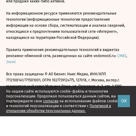
или продаже каких-либо активов.
На информационном ресурсе применяются рекомендательные
технологии (информационные технологии предоставления
информации на основе сбора, систематизации и анализа сведений,
относящихся к предпочтениям пользователей сети «Интернет»,
находящихся на территории Российской Федерации).
Правила применения рекомендательных технологий в виджетах
рекламно-обменной сети, размещенных на сайте vedomosti.ru:
СМИ2
,
24smi
Все права защищены © АО Бизнес Ньюс Медиа, ИНН/КПП
7712108141/771501001, ОГРН 1027739124775, 127018, г. Москва, вн.тер.г.
муниципальный округ Марьина Роща, ул. Полковая, д. 3, стр. 1 1999—
На нашем сайте используются cookie-файлы и технологии
2026
персонализации. Продолжая пользоваться данным сайтом, вы
ОК
подтверждаете свое
согласие
на использование файлов cookie
и технологий персонализации в соответствии с
Политикой в
отношении обработки персональных данных.