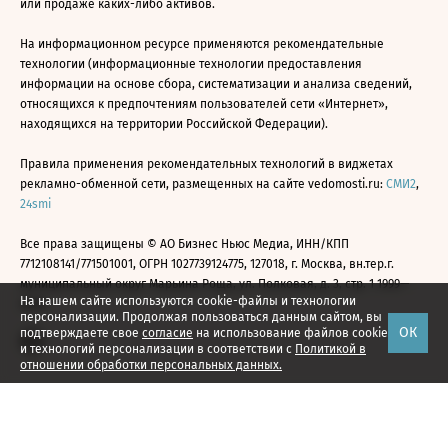
или продаже каких-либо активов.
На информационном ресурсе применяются рекомендательные
технологии (информационные технологии предоставления
информации на основе сбора, систематизации и анализа сведений,
относящихся к предпочтениям пользователей сети «Интернет»,
находящихся на территории Российской Федерации).
Правила применения рекомендательных технологий в виджетах
рекламно-обменной сети, размещенных на сайте vedomosti.ru:
СМИ2
,
24smi
Все права защищены © АО Бизнес Ньюс Медиа, ИНН/КПП
7712108141/771501001, ОГРН 1027739124775, 127018, г. Москва, вн.тер.г.
муниципальный округ Марьина Роща, ул. Полковая, д. 3, стр. 1 1999—
На нашем сайте используются cookie-файлы и технологии
2026
персонализации. Продолжая пользоваться данным сайтом, вы
ОК
подтверждаете свое
согласие
на использование файлов cookie
и технологий персонализации в соответствии с
Политикой в
отношении обработки персональных данных.