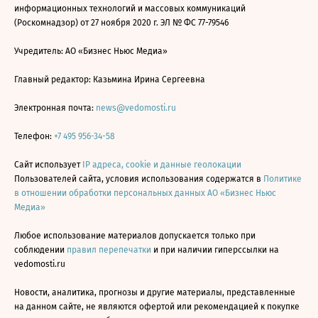
информационных технологий и массовых коммуникаций
(Роскомнадзор) от 27 ноября 2020 г. ЭЛ № ФС 77-79546
Учредитель: АО «Бизнес Ньюс Медиа»
Главный редактор: Казьмина Ирина Сергеевна
Электронная почта:
news@vedomosti.ru
Телефон:
+7 495 956-34-58
Сайт использует
IP адреса, cookie и данные геолокации
Пользователей сайта, условия использования содержатся в
Политике
в отношении обработки персональных данных АО «Бизнес Ньюс
Медиа»
Любое использование материалов допускается только при
соблюдении
правил перепечатки
и при наличии гиперссылки на
vedomosti.ru
Новости, аналитика, прогнозы и другие материалы, представленные
на данном сайте, не являются офертой или рекомендацией к покупке