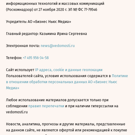
информационных технологий и массовых коммуникаций
(Роскомнадзор) от 27 ноября 2020 г. ЭЛ № ФС 77-79546
Учредитель: АО «Бизнес Ньюс Медиа»
Главный редактор: Казьмина Ирина Сергеевна
Электронная почта:
news@vedomosti.ru
Телефон:
+7 495 956-34-58
Сайт использует
IP адреса, cookie и данные геолокации
Пользователей сайта, условия использования содержатся в
Политике
в отношении обработки персональных данных АО «Бизнес Ньюс
Медиа»
Любое использование материалов допускается только при
соблюдении
правил перепечатки
и при наличии гиперссылки на
vedomosti.ru
Новости, аналитика, прогнозы и другие материалы, представленные
на данном сайте, не являются офертой или рекомендацией к покупке