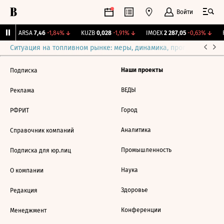
Войти
↑
ARSA
7,46
-1,84%
↓
KUZB
0,028
-1,91%
↓
IMOEX
2 287,05
-0,63%
↓
R
Ситуация на топливном рынке: меры, динамика, прогнозы
Выб
Наши проекты
Подписка
ВЕДЫ
Реклама
Город
РФРИТ
Аналитика
Справочник компаний
Промышленность
Подписка для юр.лиц
Наука
О компании
Здоровье
Редакция
Конференции
Менеджмент