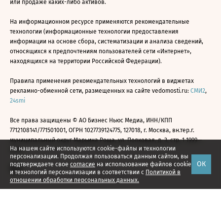
или продаже каких-либо активов.
На информационном ресурсе применяются рекомендательные
технологии (информационные технологии предоставления
информации на основе сбора, систематизации и анализа сведений,
относящихся к предпочтениям пользователей сети «Интернет»,
находящихся на территории Российской Федерации).
Правила применения рекомендательных технологий в виджетах
рекламно-обменной сети, размещенных на сайте vedomosti.ru:
СМИ2
,
24smi
Все права защищены © АО Бизнес Ньюс Медиа, ИНН/КПП
7712108141/771501001, ОГРН 1027739124775, 127018, г. Москва, вн.тер.г.
муниципальный округ Марьина Роща, ул. Полковая, д. 3, стр. 1 1999—
На нашем сайте используются cookie-файлы и технологии
2026
персонализации. Продолжая пользоваться данным сайтом, вы
ОК
подтверждаете свое
согласие
на использование файлов cookie
и технологий персонализации в соответствии с
Политикой в
отношении обработки персональных данных.