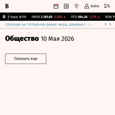
Войти
CNY Бирж.
0
0%
IMOEX
2 285,88
-0,69%
↓
RTSI
884,56
-1,27%
↓
RGBI
115
Ситуация на топливном рынке: меры, динамика, прогнозы
Выб
Общество
10 Мая 2026
Показать еще