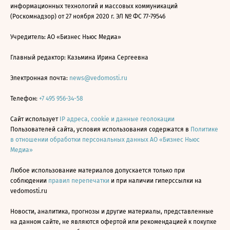
информационных технологий и массовых коммуникаций
(Роскомнадзор) от 27 ноября 2020 г. ЭЛ № ФС 77-79546
Учредитель: АО «Бизнес Ньюс Медиа»
Главный редактор: Казьмина Ирина Сергеевна
Электронная почта:
news@vedomosti.ru
Телефон:
+7 495 956-34-58
Сайт использует
IP адреса, cookie и данные геолокации
Пользователей сайта, условия использования содержатся в
Политике
в отношении обработки персональных данных АО «Бизнес Ньюс
Медиа»
Любое использование материалов допускается только при
соблюдении
правил перепечатки
и при наличии гиперссылки на
vedomosti.ru
Новости, аналитика, прогнозы и другие материалы, представленные
на данном сайте, не являются офертой или рекомендацией к покупке