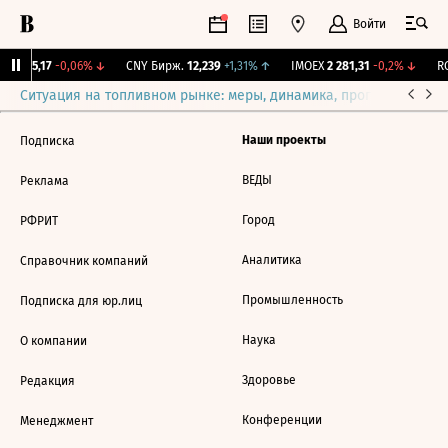
Войти
BI
115,17
-0,06%
↓
CNY Бирж.
12,239
+1,31%
↑
IMOEX
2 281,31
-0,2%
↓
RG
Ситуация на топливном рынке: меры, динамика, прогнозы
Выб
Наши проекты
Подписка
ВЕДЫ
Реклама
Город
РФРИТ
Аналитика
Справочник компаний
Промышленность
Подписка для юр.лиц
Наука
О компании
Здоровье
Редакция
Конференции
Менеджмент