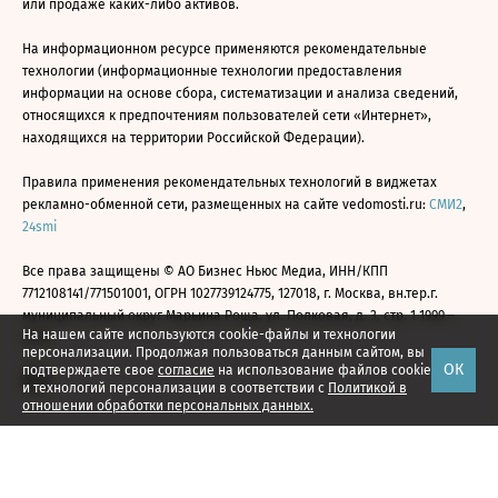
или продаже каких-либо активов.
На информационном ресурсе применяются рекомендательные
технологии (информационные технологии предоставления
информации на основе сбора, систематизации и анализа сведений,
относящихся к предпочтениям пользователей сети «Интернет»,
находящихся на территории Российской Федерации).
Правила применения рекомендательных технологий в виджетах
рекламно-обменной сети, размещенных на сайте vedomosti.ru:
СМИ2
,
24smi
Все права защищены © АО Бизнес Ньюс Медиа, ИНН/КПП
7712108141/771501001, ОГРН 1027739124775, 127018, г. Москва, вн.тер.г.
муниципальный округ Марьина Роща, ул. Полковая, д. 3, стр. 1 1999—
На нашем сайте используются cookie-файлы и технологии
2026
персонализации. Продолжая пользоваться данным сайтом, вы
ОК
подтверждаете свое
согласие
на использование файлов cookie
и технологий персонализации в соответствии с
Политикой в
отношении обработки персональных данных.