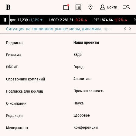
Войти
NY Бирж.
12,239
+1,31%
↑
IMOEX
2 281,31
-0,2%
↓
RTSI
874,64
-1,12%
↓
RG
Ситуация на топливном рынке: меры, динамика, прогнозы
Выб
Наши проекты
Подписка
ВЕДЫ
Реклама
Город
РФРИТ
Аналитика
Справочник компаний
Промышленность
Подписка для юр.лиц
Наука
О компании
Здоровье
Редакция
Конференции
Менеджмент