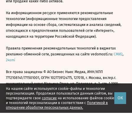
или продаже каких-либо активов.
На информационном ресурсе применяются рекомендательные
технологии (информационные технологии предоставления
информации на основе сбора, систематизации и анализа сведений,
относящихся к предпочтениям пользователей сети «Интернет»,
находящихся на территории Российской Федерации).
Правила применения рекомендательных технологий в виджетах
рекламно-обменной сети, размещенных на сайте vedomosti.ru:
СМИ2
,
24smi
Все права защищены © АО Бизнес Ньюс Медиа, ИНН/КПП
7712108141/771501001, ОГРН 1027739124775, 127018, г. Москва, вн.тер.г.
муниципальный округ Марьина Роща, ул. Полковая, д. 3, стр. 1 1999—
На нашем сайте используются cookie-файлы и технологии
2026
персонализации. Продолжая пользоваться данным сайтом, вы
ОК
подтверждаете свое
согласие
на использование файлов cookie
и технологий персонализации в соответствии с
Политикой в
отношении обработки персональных данных.