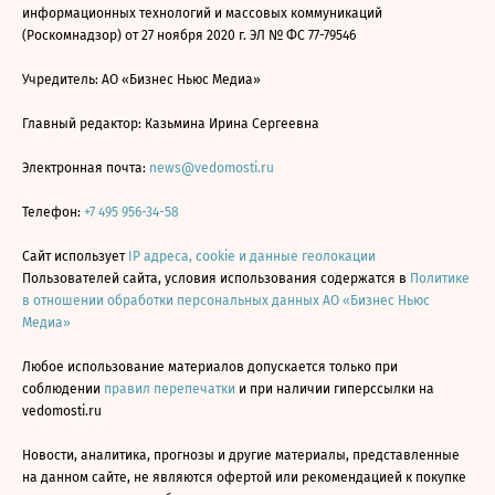
информационных технологий и массовых коммуникаций
(Роскомнадзор) от 27 ноября 2020 г. ЭЛ № ФС 77-79546
Учредитель: АО «Бизнес Ньюс Медиа»
Главный редактор: Казьмина Ирина Сергеевна
Электронная почта:
news@vedomosti.ru
Телефон:
+7 495 956-34-58
Сайт использует
IP адреса, cookie и данные геолокации
Пользователей сайта, условия использования содержатся в
Политике
в отношении обработки персональных данных АО «Бизнес Ньюс
Медиа»
Любое использование материалов допускается только при
соблюдении
правил перепечатки
и при наличии гиперссылки на
vedomosti.ru
Новости, аналитика, прогнозы и другие материалы, представленные
на данном сайте, не являются офертой или рекомендацией к покупке