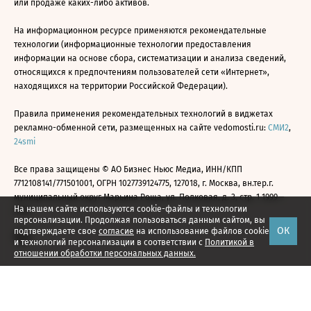
или продаже каких-либо активов.
На информационном ресурсе применяются рекомендательные
технологии (информационные технологии предоставления
информации на основе сбора, систематизации и анализа сведений,
относящихся к предпочтениям пользователей сети «Интернет»,
находящихся на территории Российской Федерации).
Правила применения рекомендательных технологий в виджетах
рекламно-обменной сети, размещенных на сайте vedomosti.ru:
СМИ2
,
24smi
Все права защищены © АО Бизнес Ньюс Медиа, ИНН/КПП
7712108141/771501001, ОГРН 1027739124775, 127018, г. Москва, вн.тер.г.
муниципальный округ Марьина Роща, ул. Полковая, д. 3, стр. 1 1999—
На нашем сайте используются cookie-файлы и технологии
2026
персонализации. Продолжая пользоваться данным сайтом, вы
ОК
подтверждаете свое
согласие
на использование файлов cookie
и технологий персонализации в соответствии с
Политикой в
отношении обработки персональных данных.