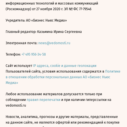
информационных технологий и массовых коммуникаций
(Роскомнадзор) от 27 ноября 2020 г. ЭЛ № ФС 77-79546
Учредитель: АО «Бизнес Ньюс Медиа»
Главный редактор: Казьмина Ирина Сергеевна
Электронная почта:
news@vedomosti.ru
Телефон:
+7 495 956-34-58
Сайт использует
IP адреса, cookie и данные геолокации
Пользователей сайта, условия использования содержатся в
Политике
в отношении обработки персональных данных АО «Бизнес Ньюс
Медиа»
Любое использование материалов допускается только при
соблюдении
правил перепечатки
и при наличии гиперссылки на
vedomosti.ru
Новости, аналитика, прогнозы и другие материалы, представленные
на данном сайте, не являются офертой или рекомендацией к покупке