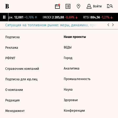
Войти
NY Бирж.
12,081
+0,76%
↑
IMOEX
2 285,88
-0,69%
↓
RTSI
884,56
-1,27%
↓
Ситуация на топливном рынке: меры, динамика, прогнозы
Выб
Наши проекты
Подписка
ВЕДЫ
Реклама
Город
РФРИТ
Аналитика
Справочник компаний
Промышленность
Подписка для юр.лиц
Наука
О компании
Здоровье
Редакция
Конференции
Менеджмент