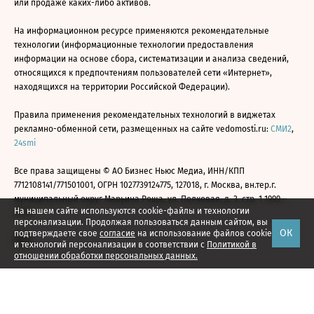
или продаже каких-либо активов.
На информационном ресурсе применяются рекомендательные
технологии (информационные технологии предоставления
информации на основе сбора, систематизации и анализа сведений,
относящихся к предпочтениям пользователей сети «Интернет»,
находящихся на территории Российской Федерации).
Правила применения рекомендательных технологий в виджетах
рекламно-обменной сети, размещенных на сайте vedomosti.ru:
СМИ2
,
24smi
Все права защищены © АО Бизнес Ньюс Медиа, ИНН/КПП
7712108141/771501001, ОГРН 1027739124775, 127018, г. Москва, вн.тер.г.
муниципальный округ Марьина Роща, ул. Полковая, д. 3, стр. 1 1999—
На нашем сайте используются cookie-файлы и технологии
2026
персонализации. Продолжая пользоваться данным сайтом, вы
ОК
подтверждаете свое
согласие
на использование файлов cookie
и технологий персонализации в соответствии с
Политикой в
отношении обработки персональных данных.