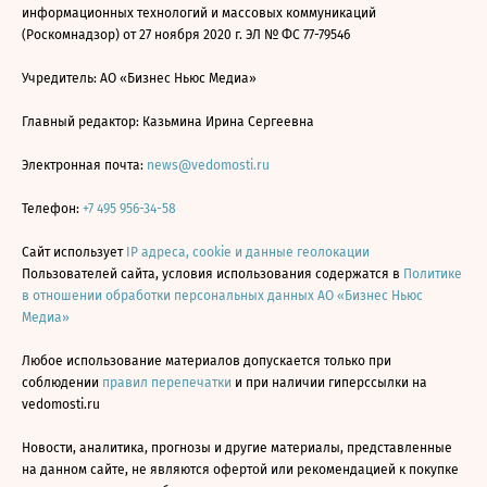
информационных технологий и массовых коммуникаций
(Роскомнадзор) от 27 ноября 2020 г. ЭЛ № ФС 77-79546
Учредитель: АО «Бизнес Ньюс Медиа»
Главный редактор: Казьмина Ирина Сергеевна
Электронная почта:
news@vedomosti.ru
Телефон:
+7 495 956-34-58
Сайт использует
IP адреса, cookie и данные геолокации
Пользователей сайта, условия использования содержатся в
Политике
в отношении обработки персональных данных АО «Бизнес Ньюс
Медиа»
Любое использование материалов допускается только при
соблюдении
правил перепечатки
и при наличии гиперссылки на
vedomosti.ru
Новости, аналитика, прогнозы и другие материалы, представленные
на данном сайте, не являются офертой или рекомендацией к покупке