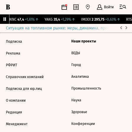
Войти
↑
NKNC
47,4
+1,61%
↑
YAKG
35,4
+1,29%
↑
IMOEX
2 295,75
+0,63%
↑
RTSI
Ситуация на топливном рынке: меры, динамика, прогнозы
Выб
Наши проекты
Подписка
ВЕДЫ
Реклама
Город
РФРИТ
Аналитика
Справочник компаний
Промышленность
Подписка для юр.лиц
Наука
О компании
Здоровье
Редакция
Конференции
Менеджмент