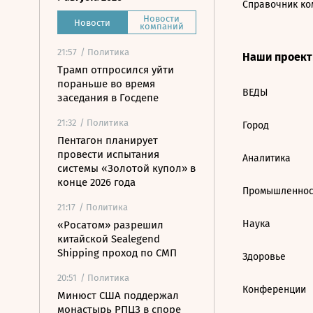
Справочник ко
Новости
Новости
компаний
21:57
/ Политика
Наши проек
Трамп отпросился уйти
пораньше во время
ВЕДЫ
заседания в Госдепе
21:32
/ Политика
Город
Пентагон планирует
провести испытания
Аналитика
системы «Золотой купол» в
конце 2026 года
Промышленнос
21:17
/ Политика
Наука
«Росатом» разрешил
китайской Sealegend
Shipping проход по СМП
Здоровье
20:51
/ Политика
Конференции
Минюст США поддержал
монастырь РПЦЗ в споре