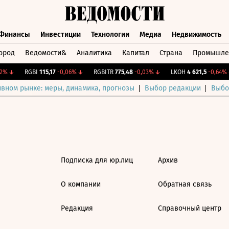
Финансы
Инвестиции
Технологии
Медиа
Недвижимость
ород
Ведомости&
Аналитика
Капитал
Страна
Промышле
а
Финансы
Инвестиции
Технологии
Медиа
Недвижимос
2%
↓
RGBI
115,17
-0,06%
↓
RGBITR
775,48
-0,03%
↓
LKOH
4 621,5
-0,64%
ивном рынке: меры, динамика, прогнозы
Выбор редакции
Выбо
Подписка для юр.лиц
Архив
О компании
Обратная связь
Редакция
Справочный центр