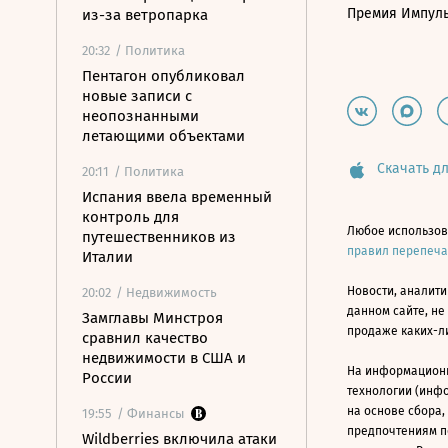
Премия Импул
из-за ветропарка
20:32
/ Политика
Пентагон опубликовал
новые записи с
неопознанными
летающими объектами
Скачать дл
20:11
/ Политика
Испания ввела временный
контроль для
Любое использов
путешественников из
правил перепеч
Италии
Новости, аналити
20:02
/ Недвижимость
данном сайте, не
Замглавы Минстроя
продаже каких-л
сравнил качество
недвижимости в США и
На информацион
России
технологии (инф
на основе сбора,
19:55
/ Финансы
предпочтениям п
Wildberries включила атаки