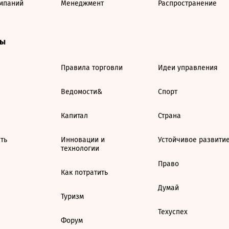
мпаний
Менеджмент
Распространение
ты
Правила торговли
Идеи управления
Ведомости&
Спорт
Капитал
Страна
ть
Инновации и
Устойчивое развити
технологии
Право
Как потратить
Думай
Туризм
Техуспех
Форум