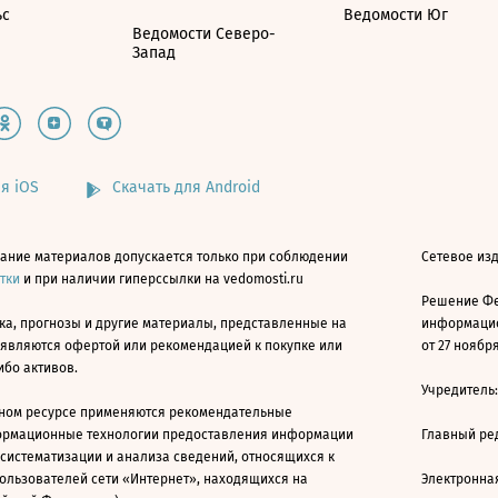
ьс
Ведомости Юг
Ведомости Северо-
Запад
я iOS
Скачать для Android
ание материалов допускается только при соблюдении
Сетевое изд
атки
и при наличии гиперссылки на vedomosti.ru
Решение Фе
ка, прогнозы и другие материалы, представленные на
информацио
 являются офертой или рекомендацией к покупке или
от 27 ноября
ибо активов.
Учредитель
ном ресурсе применяются рекомендательные
ормационные технологии предоставления информации
Главный ре
 систематизации и анализа сведений, относящихся к
ользователей сети «Интернет», находящихся на
Электронна