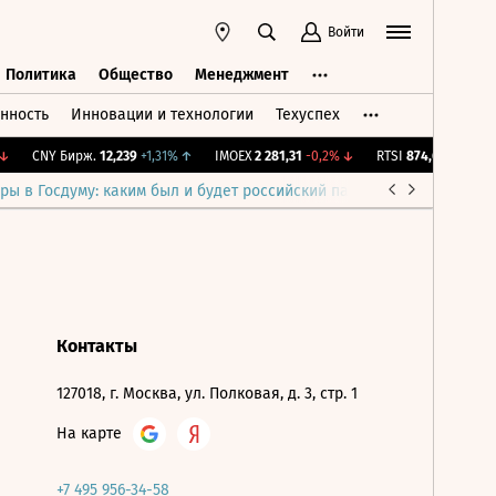
Войти
Политика
Общество
Менеджмент
нность
Инновации и технологии
Техуспех
ть
Политика
Общество
Менеджмент
↓
CNY Бирж.
12,239
+1,31%
↑
IMOEX
2 281,31
-0,2%
↓
RTSI
874,64
-1,12%
↓
ры в Госдуму: каким был и будет российский парламент
Война н
Контакты
127018, г. Москва, ул. Полковая, д. 3, стр. 1
На карте
+7 495 956-34-58