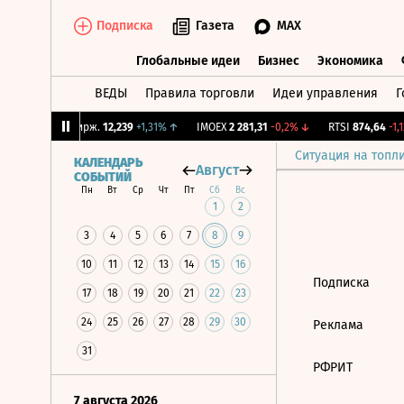
Подписка
Газета
MAX
Глобальные идеи
Бизнес
Экономика
ВЕДЫ
Правила торговли
Идеи управления
Г
Глобальные идеи
Бизнес
Экономик
64%
↓
CNY Бирж.
12,239
+1,31%
↑
IMOEX
2 281,31
-0,2%
↓
RTSI
874,64
-1,1
Ситуация на топл
КАЛЕНДАРЬ
Август
СОБЫТИЙ
Пн
Вт
Ср
Чт
Пт
Сб
Вс
1
2
3
4
5
6
7
8
9
10
11
12
13
14
15
16
Подписка
17
18
19
20
21
22
23
24
25
26
27
28
29
30
Реклама
31
РФРИТ
7 августа 2026