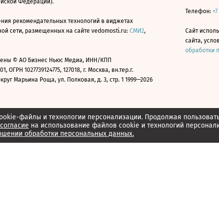
ийской Федерации).
Телефон:
+7
ния рекомендательных технологий в виджетах
й сети, размещенных на сайте vedomosti.ru:
СМИ2
,
Сайт испол
сайта, усл
обработки 
ены © АО Бизнес Ньюс Медиа, ИНН/КПП
01, ОГРН 1027739124775, 127018, г. Москва, вн.тер.г.
уг Марьина Роща, ул. Полковая, д. 3, стр. 1 1999—2026
ookie-файлы и технологии персонализации. Продолжая пользоват
согласие
на использование файлов cookie и технологий персонал
ошении обработки персональных данных.