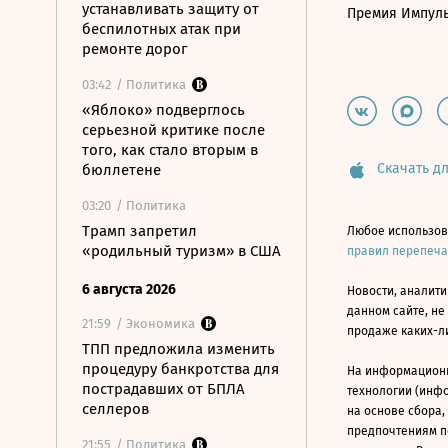
устанавливать защиту от
Премия Импул
беспилотных атак при
ремонте дорог
03:42
/ Политика
«Яблоко» подверглось
серьезной критике после
того, как стало вторым в
Скачать дл
бюллетене
03:20
/ Политика
Трамп запретил
Любое использов
«родильный туризм» в США
правил перепеч
6 августа 2026
Новости, аналити
данном сайте, не
21:59
/ Экономика
продаже каких-л
ТПП предложила изменить
процедуру банкротства для
На информацион
пострадавших от БПЛА
технологии (инф
селлеров
на основе сбора,
предпочтениям п
21:55
/ Политика