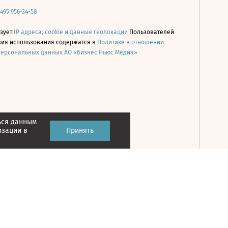
 495 956-34-58
ьзует
IP адреса, cookie и данные геолокации
Пользователей
овия использования содержатся в
Политике в отношении
персональных данных АО «Бизнес Ньюс Медиа»
ься данным
Принять
изации в