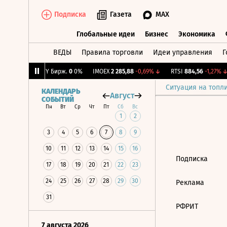
Подписка
Газета
MAX
Глобальные идеи
Бизнес
Экономика
ВЕДЫ
Правила торговли
Идеи управления
Г
Глобальные идеи
Бизнес
Экономик
+0,34%
↑
CNY Бирж.
0
0%
IMOEX
2 285,88
-0,69%
↓
RTSI
884,56
-1,27%
↓
Ситуация на топл
КАЛЕНДАРЬ
Август
СОБЫТИЙ
Пн
Вт
Ср
Чт
Пт
Сб
Вс
1
2
3
4
5
6
7
8
9
10
11
12
13
14
15
16
Подписка
17
18
19
20
21
22
23
24
25
26
27
28
29
30
Реклама
31
РФРИТ
7 августа 2026