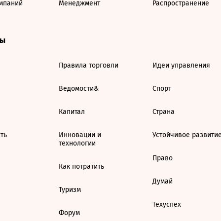
мпаний
Менеджмент
Распространение
ты
Правила торговли
Идеи управления
Ведомости&
Спорт
Капитал
Страна
ть
Инновации и
Устойчивое развити
технологии
Право
Как потратить
Думай
Туризм
Техуспех
Форум