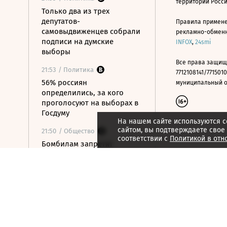
территории Росс
Только два из трех
депутатов-
Правила примене
самовыдвиженцев собрали
рекламно-обменно
подписи на думские
INFOX
,
24smi
выборы
Все права защищ
21:53
/ Политика
7712108141/7715010
56% россиян
муниципальный окр
определились, за кого
проголосуют на выборах в
Госдуму
На нашем сайте используются c
сайтом, вы подтверждаете свое
21:50
/ Общество
соответствии с
Политикой в отн
Бомбилам запретят
таксовать на вокзалах
Москвы и в аэропорту
«Внуково»
21:48
/ Технологии
OpenAI готовит умную
колонку размером с
хоккейную шайбу