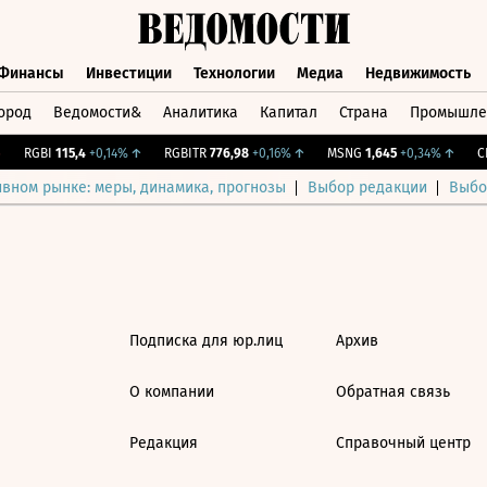
Финансы
Инвестиции
Технологии
Медиа
Недвижимость
ород
Ведомости&
Аналитика
Капитал
Страна
Промышле
а
Финансы
Инвестиции
Технологии
Медиа
Недвижимос
RGBI
115,4
+0,14%
↑
RGBITR
776,98
+0,16%
↑
MSNG
1,645
+0,34%
↑
CN
ивном рынке: меры, динамика, прогнозы
Выбор редакции
Выбо
Подписка для юр.лиц
Архив
О компании
Обратная связь
Редакция
Справочный центр