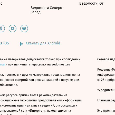
ьс
Ведомости Юг
Ведомости Северо-
Запад
я iOS
Скачать для Android
ание материалов допускается только при соблюдении
Сетевое изд
атки
и при наличии гиперссылки на vedomosti.ru
Решение Фе
ка, прогнозы и другие материалы, представленные на
информацио
 являются офертой или рекомендацией к покупке или
от 27 ноября
ибо активов.
Учредитель
ном ресурсе применяются рекомендательные
ормационные технологии предоставления информации
Главный ре
 систематизации и анализа сведений, относящихся к
ользователей сети «Интернет», находящихся на
Электронна