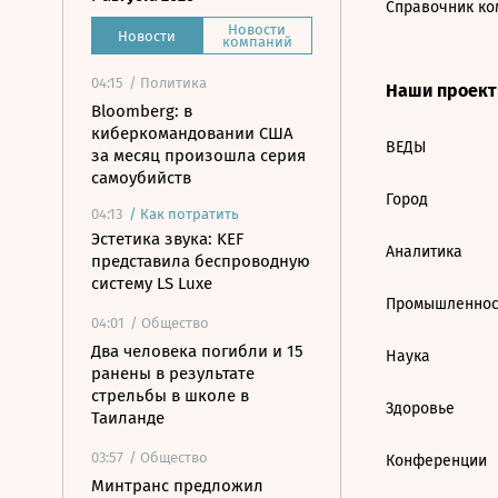
Справочник ко
Новости
Новости
компаний
04:15
/ Политика
Наши проек
Bloomberg: в
киберкомандовании США
ВЕДЫ
за месяц произошла серия
самоубийств
Город
04:13
/
Как потратить
Эстетика звука: KEF
Аналитика
представила беспроводную
систему LS Luxe
Промышленнос
04:01
/ Общество
Два человека погибли и 15
Наука
ранены в результате
стрельбы в школе в
Здоровье
Таиланде
03:57
/ Общество
Конференции
Минтранс предложил