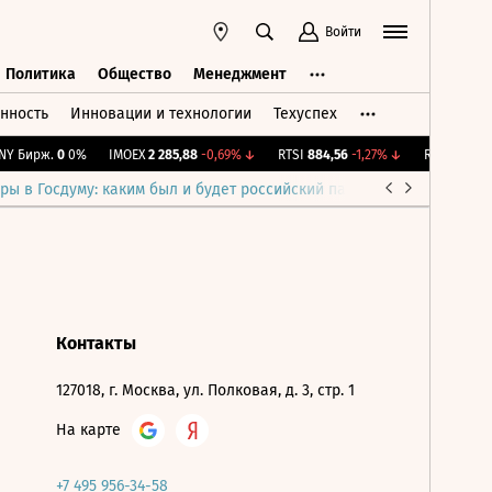
Войти
Политика
Общество
Менеджмент
нность
Инновации и технологии
Техуспех
ть
Политика
Общество
Менеджмент
Y Бирж.
0
0%
IMOEX
2 285,88
-0,69%
↓
RTSI
884,56
-1,27%
↓
RGBI
115,4
+
ры в Госдуму: каким был и будет российский парламент
Война н
Контакты
127018, г. Москва, ул. Полковая, д. 3, стр. 1
На карте
+7 495 956-34-58