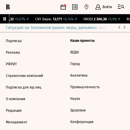
Войти
I
115,32
+0,07%
↑
CNY Бирж.
12,171
+0,74%
↑
IMOEX
2 306,38
+0,9%
↑
RG
Ситуация на топливном рынке: меры, динамика, прогнозы
Выб
Наши проекты
Подписка
ВЕДЫ
Реклама
Город
РФРИТ
Аналитика
Справочник компаний
Промышленность
Подписка для юр.лиц
Наука
О компании
Здоровье
Редакция
Конференции
Менеджмент