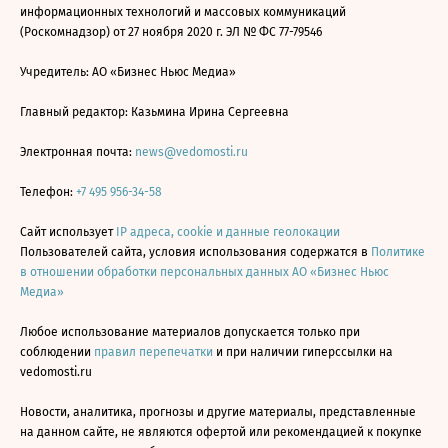
информационных технологий и массовых коммуникаций
(Роскомнадзор) от 27 ноября 2020 г. ЭЛ № ФС 77-79546
Учредитель: АО «Бизнес Ньюс Медиа»
Главный редактор: Казьмина Ирина Сергеевна
Электронная почта:
news@vedomosti.ru
Телефон:
+7 495 956-34-58
Сайт использует
IP адреса, cookie и данные геолокации
Пользователей сайта, условия использования содержатся в
Политике
в отношении обработки персональных данных АО «Бизнес Ньюс
Медиа»
Любое использование материалов допускается только при
соблюдении
правил перепечатки
и при наличии гиперссылки на
vedomosti.ru
Новости, аналитика, прогнозы и другие материалы, представленные
на данном сайте, не являются офертой или рекомендацией к покупке