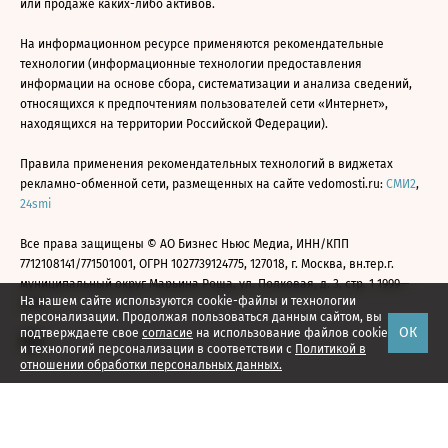
или продаже каких-либо активов.
На информационном ресурсе применяются рекомендательные
технологии (информационные технологии предоставления
информации на основе сбора, систематизации и анализа сведений,
относящихся к предпочтениям пользователей сети «Интернет»,
находящихся на территории Российской Федерации).
Правила применения рекомендательных технологий в виджетах
рекламно-обменной сети, размещенных на сайте vedomosti.ru:
СМИ2
,
24smi
Все права защищены © АО Бизнес Ньюс Медиа, ИНН/КПП
7712108141/771501001, ОГРН 1027739124775, 127018, г. Москва, вн.тер.г.
муниципальный округ Марьина Роща, ул. Полковая, д. 3, стр. 1 1999—
На нашем сайте используются cookie-файлы и технологии
2026
персонализации. Продолжая пользоваться данным сайтом, вы
ОК
подтверждаете свое
согласие
на использование файлов cookie
и технологий персонализации в соответствии с
Политикой в
отношении обработки персональных данных.