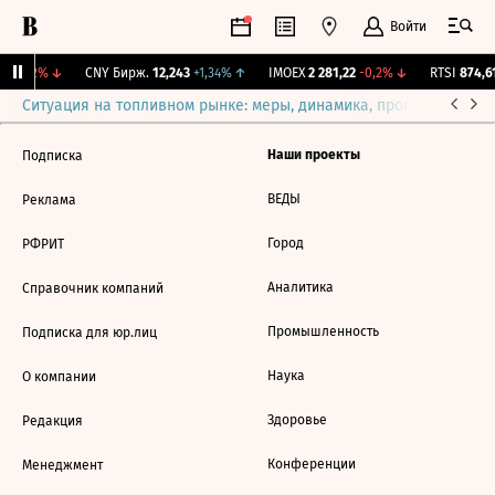
Войти
-0,52%
↓
CNY Бирж.
12,243
+1,34%
↑
IMOEX
2 281,22
-0,2%
↓
RTSI
874,61
Ситуация на топливном рынке: меры, динамика, прогнозы
Выб
Наши проекты
Подписка
ВЕДЫ
Реклама
Город
РФРИТ
Аналитика
Справочник компаний
Промышленность
Подписка для юр.лиц
Наука
О компании
Здоровье
Редакция
Конференции
Менеджмент