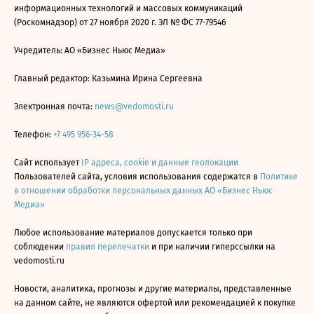
информационных технологий и массовых коммуникаций
(Роскомнадзор) от 27 ноября 2020 г. ЭЛ № ФС 77-79546
Учредитель: АО «Бизнес Ньюс Медиа»
Главный редактор: Казьмина Ирина Сергеевна
Электронная почта:
news@vedomosti.ru
Телефон:
+7 495 956-34-58
Сайт использует
IP адреса, cookie и данные геолокации
Пользователей сайта, условия использования содержатся в
Политике
в отношении обработки персональных данных АО «Бизнес Ньюс
Медиа»
Любое использование материалов допускается только при
соблюдении
правил перепечатки
и при наличии гиперссылки на
vedomosti.ru
Новости, аналитика, прогнозы и другие материалы, представленные
на данном сайте, не являются офертой или рекомендацией к покупке