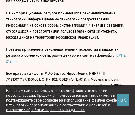
или продаже каких-либо активов.
На информационном ресурсе применяются рекомендательные
технологии (информационные технологии предоставления
информации на основе сбора, систематизации и анализа сведений,
относящихся к предпочтениям пользователей сети «Интернет»,
находящихся на территории Российской Федерации).
Правила применения рекомендательных технологий в виджетах
рекламно-обменной сети, размещенных на сайте vedomosti.ru:
СМИ2
,
24smi
Все права защищены © АО Бизнес Ньюс Медиа, ИНН/КПП
7712108141/771501001, ОГРН 1027739124775, 127018, г. Москва, вн.тер.г.
муниципальный округ Марьина Роща, ул. Полковая, д. 3, стр. 1 1999—
На нашем сайте используются cookie-файлы и технологии
2026
персонализации. Продолжая пользоваться данным сайтом, вы
ОК
подтверждаете свое
согласие
на использование файлов cookie
и технологий персонализации в соответствии с
Политикой в
отношении обработки персональных данных.