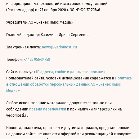
информационных технологий и массовых коммуникаций
(Роскомнадзор) от 27 ноября 2020 г. ЭЛ № ФС 77-79546
Учредитель: АО «Бизнес Ньюс Медиа»
Главный редактор: Казьмина Ирина Сергеевна
Электронная почта:
news@vedomosti.ru
Телефон:
+7 495 956-34-58
Сайт использует
IP адреса, cookie и данные геолокации
Пользователей сайта, условия использования содержатся в
Политике
в отношении обработки персональных данных АО «Бизнес Ньюс
Медиа»
Любое использование материалов допускается только при
соблюдении
правил перепечатки
и при наличии гиперссылки на
vedomosti.ru
Новости, аналитика, прогнозы и другие материалы, представленные
на данном сайте, не являются офертой или рекомендацией к покупке