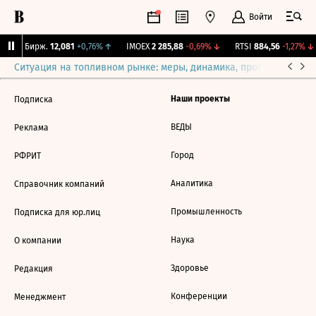
Войти
CNY Бирж.
12,081
+0,76%
↑
IMOEX
2 285,88
-0,69%
↓
RTSI
884,56
-1,27%
↓
Ситуация на топливном рынке: меры, динамика, прогнозы
Выб
Наши проекты
Подписка
ВЕДЫ
Реклама
Город
РФРИТ
Аналитика
Справочник компаний
Промышленность
Подписка для юр.лиц
Наука
О компании
Здоровье
Редакция
Конференции
Менеджмент