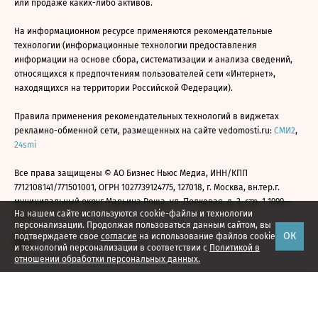
или продаже каких-либо активов.
На информационном ресурсе применяются рекомендательные
технологии (информационные технологии предоставления
информации на основе сбора, систематизации и анализа сведений,
относящихся к предпочтениям пользователей сети «Интернет»,
находящихся на территории Российской Федерации).
Правила применения рекомендательных технологий в виджетах
рекламно-обменной сети, размещенных на сайте vedomosti.ru:
СМИ2
,
24smi
Все права защищены © АО Бизнес Ньюс Медиа, ИНН/КПП
7712108141/771501001, ОГРН 1027739124775, 127018, г. Москва, вн.тер.г.
муниципальный округ Марьина Роща, ул. Полковая, д. 3, стр. 1 1999—
На нашем сайте используются cookie-файлы и технологии
2026
персонализации. Продолжая пользоваться данным сайтом, вы
ОК
подтверждаете свое
согласие
на использование файлов cookie
и технологий персонализации в соответствии с
Политикой в
отношении обработки персональных данных.