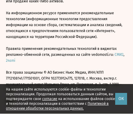
или продаже каких-либо активов.
На информационном ресурсе применяются рекомендательные
технологии (информационные технологии предоставления
информации на основе сбора, систематизации и анализа сведений,
относящихся к предпочтениям пользователей сети «Интернет»,
находящихся на территории Российской Федерации).
Правила применения рекомендательных технологий в виджетах
рекламно-обменной сети, размещенных на сайте vedomosti.ru:
СМИ2
,
24smi
Все права защищены © АО Бизнес Ньюс Медиа, ИНН/КПП
7712108141/771501001, ОГРН 1027739124775, 127018, г. Москва, вн.тер.г.
муниципальный округ Марьина Роща, ул. Полковая, д. 3, стр. 1 1999—
На нашем сайте используются cookie-файлы и технологии
2026
персонализации. Продолжая пользоваться данным сайтом, вы
ОК
подтверждаете свое
согласие
на использование файлов cookie
и технологий персонализации в соответствии с
Политикой в
отношении обработки персональных данных.