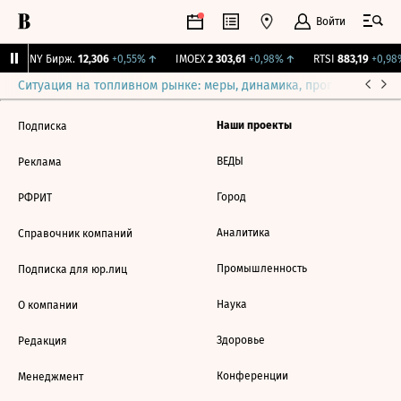
Войти
↑
CNY Бирж.
12,306
+0,55%
↑
IMOEX
2 303,61
+0,98%
↑
RTSI
883,19
+0,98
Ситуация на топливном рынке: меры, динамика, прогнозы
Выб
Наши проекты
Подписка
ВЕДЫ
Реклама
Город
РФРИТ
Аналитика
Справочник компаний
Промышленность
Подписка для юр.лиц
Наука
О компании
Здоровье
Редакция
Конференции
Менеджмент