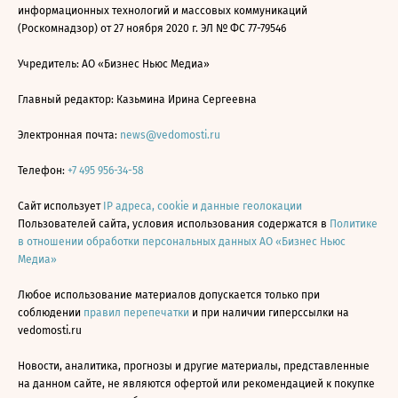
информационных технологий и массовых коммуникаций
(Роскомнадзор) от 27 ноября 2020 г. ЭЛ № ФС 77-79546
Учредитель: АО «Бизнес Ньюс Медиа»
Главный редактор: Казьмина Ирина Сергеевна
Электронная почта:
news@vedomosti.ru
Телефон:
+7 495 956-34-58
Сайт использует
IP адреса, cookie и данные геолокации
Пользователей сайта, условия использования содержатся в
Политике
в отношении обработки персональных данных АО «Бизнес Ньюс
Медиа»
Любое использование материалов допускается только при
соблюдении
правил перепечатки
и при наличии гиперссылки на
vedomosti.ru
Новости, аналитика, прогнозы и другие материалы, представленные
на данном сайте, не являются офертой или рекомендацией к покупке