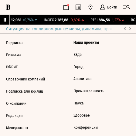
Войти
Бирж.
12,081
+0,76%
↑
IMOEX
2 285,88
-0,69%
↓
RTSI
884,56
-1,27%
↓
RGB
Ситуация на топливном рынке: меры, динамика, прогнозы
Выб
Наши проекты
Подписка
ВЕДЫ
Реклама
Город
РФРИТ
Аналитика
Справочник компаний
Промышленность
Подписка для юр.лиц
Наука
О компании
Здоровье
Редакция
Конференции
Менеджмент