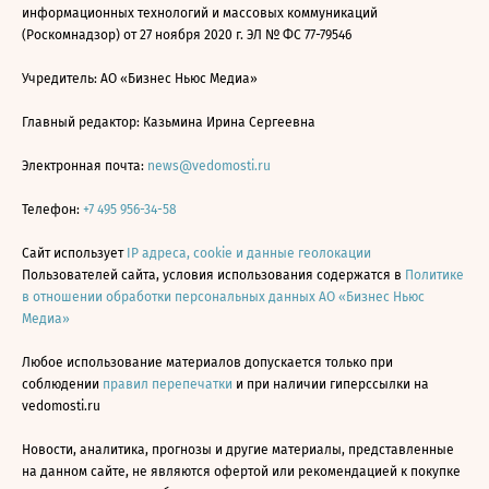
информационных технологий и массовых коммуникаций
(Роскомнадзор) от 27 ноября 2020 г. ЭЛ № ФС 77-79546
Учредитель: АО «Бизнес Ньюс Медиа»
Главный редактор: Казьмина Ирина Сергеевна
Электронная почта:
news@vedomosti.ru
Телефон:
+7 495 956-34-58
Сайт использует
IP адреса, cookie и данные геолокации
Пользователей сайта, условия использования содержатся в
Политике
в отношении обработки персональных данных АО «Бизнес Ньюс
Медиа»
Любое использование материалов допускается только при
соблюдении
правил перепечатки
и при наличии гиперссылки на
vedomosti.ru
Новости, аналитика, прогнозы и другие материалы, представленные
на данном сайте, не являются офертой или рекомендацией к покупке