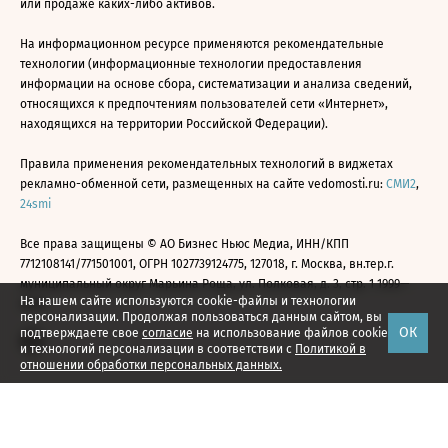
или продаже каких-либо активов.
На информационном ресурсе применяются рекомендательные
технологии (информационные технологии предоставления
информации на основе сбора, систематизации и анализа сведений,
относящихся к предпочтениям пользователей сети «Интернет»,
находящихся на территории Российской Федерации).
Правила применения рекомендательных технологий в виджетах
рекламно-обменной сети, размещенных на сайте vedomosti.ru:
СМИ2
,
24smi
Все права защищены © АО Бизнес Ньюс Медиа, ИНН/КПП
7712108141/771501001, ОГРН 1027739124775, 127018, г. Москва, вн.тер.г.
муниципальный округ Марьина Роща, ул. Полковая, д. 3, стр. 1 1999—
На нашем сайте используются cookie-файлы и технологии
2026
персонализации. Продолжая пользоваться данным сайтом, вы
ОК
подтверждаете свое
согласие
на использование файлов cookie
и технологий персонализации в соответствии с
Политикой в
отношении обработки персональных данных.