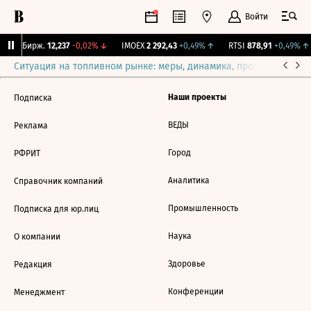
Войти
CNY Бирж.
12,237
-0,02%
↓
IMOEX
2 292,43
+0,49%
↑
RTSI
878,91
+0,49%
↑
Ситуация на топливном рынке: меры, динамика, прогнозы
Выб
Наши проекты
Подписка
ВЕДЫ
Реклама
Город
РФРИТ
Аналитика
Справочник компаний
Промышленность
Подписка для юр.лиц
Наука
О компании
Здоровье
Редакция
Конференции
Менеджмент