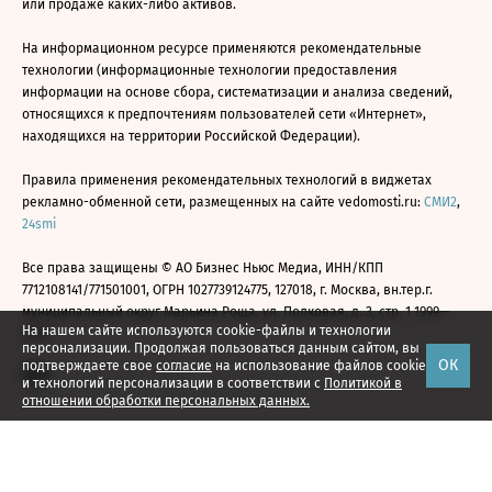
или продаже каких-либо активов.
На информационном ресурсе применяются рекомендательные
технологии (информационные технологии предоставления
информации на основе сбора, систематизации и анализа сведений,
относящихся к предпочтениям пользователей сети «Интернет»,
находящихся на территории Российской Федерации).
Правила применения рекомендательных технологий в виджетах
рекламно-обменной сети, размещенных на сайте vedomosti.ru:
СМИ2
,
24smi
Все права защищены © АО Бизнес Ньюс Медиа, ИНН/КПП
7712108141/771501001, ОГРН 1027739124775, 127018, г. Москва, вн.тер.г.
муниципальный округ Марьина Роща, ул. Полковая, д. 3, стр. 1 1999—
На нашем сайте используются cookie-файлы и технологии
2026
персонализации. Продолжая пользоваться данным сайтом, вы
ОК
подтверждаете свое
согласие
на использование файлов cookie
и технологий персонализации в соответствии с
Политикой в
отношении обработки персональных данных.