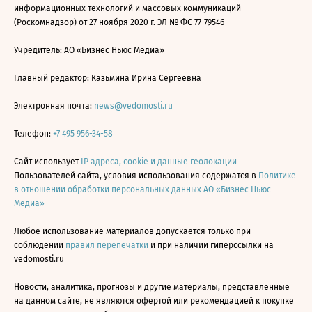
информационных технологий и массовых коммуникаций
(Роскомнадзор) от 27 ноября 2020 г. ЭЛ № ФС 77-79546
Учредитель: АО «Бизнес Ньюс Медиа»
Главный редактор: Казьмина Ирина Сергеевна
Электронная почта:
news@vedomosti.ru
Телефон:
+7 495 956-34-58
Сайт использует
IP адреса, cookie и данные геолокации
Пользователей сайта, условия использования содержатся в
Политике
в отношении обработки персональных данных АО «Бизнес Ньюс
Медиа»
Любое использование материалов допускается только при
соблюдении
правил перепечатки
и при наличии гиперссылки на
vedomosti.ru
Новости, аналитика, прогнозы и другие материалы, представленные
на данном сайте, не являются офертой или рекомендацией к покупке