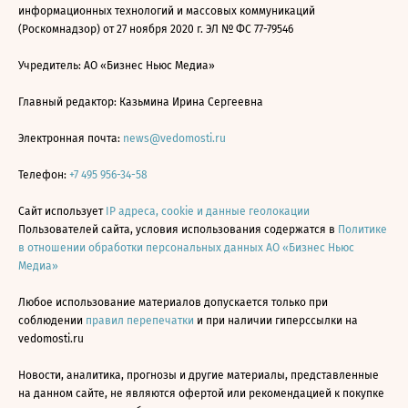
информационных технологий и массовых коммуникаций
(Роскомнадзор) от 27 ноября 2020 г. ЭЛ № ФС 77-79546
Учредитель: АО «Бизнес Ньюс Медиа»
Главный редактор: Казьмина Ирина Сергеевна
Электронная почта:
news@vedomosti.ru
Телефон:
+7 495 956-34-58
Сайт использует
IP адреса, cookie и данные геолокации
Пользователей сайта, условия использования содержатся в
Политике
в отношении обработки персональных данных АО «Бизнес Ньюс
Медиа»
Любое использование материалов допускается только при
соблюдении
правил перепечатки
и при наличии гиперссылки на
vedomosti.ru
Новости, аналитика, прогнозы и другие материалы, представленные
на данном сайте, не являются офертой или рекомендацией к покупке