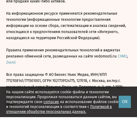
или продаже каких-либо активов.
На информационном ресурсе применяются рекомендательные
технологии (информационные технологии предоставления
информации на основе сбора, систематизации и анализа сведений,
относящихся к предпочтениям пользователей сети «Интернет»,
находящихся на территории Российской Федерации).
Правила применения рекомендательных технологий в виджетах
рекламно-обменной сети, размещенных на сайте vedomosti.ru:
СМИ2
,
24smi
Все права защищены © АО Бизнес Ньюс Медиа, ИНН/КПП
7712108141/771501001, ОГРН 1027739124775, 127018, г. Москва, вн.тер.г.
муниципальный округ Марьина Роща, ул. Полковая, д. 3, стр. 1 1999—
На нашем сайте используются cookie-файлы и технологии
2026
персонализации. Продолжая пользоваться данным сайтом, вы
ОК
подтверждаете свое
согласие
на использование файлов cookie
и технологий персонализации в соответствии с
Политикой в
отношении обработки персональных данных.