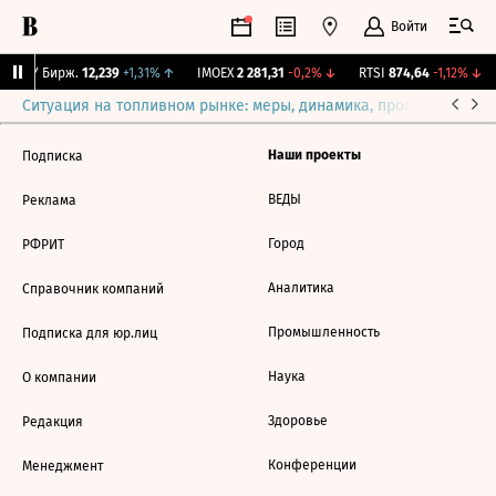
Войти
CNY Бирж.
12,239
+1,31%
↑
IMOEX
2 281,31
-0,2%
↓
RTSI
874,64
-1,12%
↓
Ситуация на топливном рынке: меры, динамика, прогнозы
Выб
Наши проекты
Подписка
ВЕДЫ
Реклама
Город
РФРИТ
Аналитика
Справочник компаний
Промышленность
Подписка для юр.лиц
Наука
О компании
Здоровье
Редакция
Конференции
Менеджмент