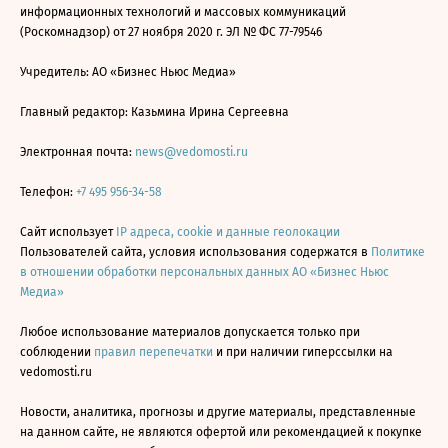
информационных технологий и массовых коммуникаций
(Роскомнадзор) от 27 ноября 2020 г. ЭЛ № ФС 77-79546
Учредитель: АО «Бизнес Ньюс Медиа»
Главный редактор: Казьмина Ирина Сергеевна
Электронная почта:
news@vedomosti.ru
Телефон:
+7 495 956-34-58
Сайт использует
IP адреса, cookie и данные геолокации
Пользователей сайта, условия использования содержатся в
Политике
в отношении обработки персональных данных АО «Бизнес Ньюс
Медиа»
Любое использование материалов допускается только при
соблюдении
правил перепечатки
и при наличии гиперссылки на
vedomosti.ru
Новости, аналитика, прогнозы и другие материалы, представленные
на данном сайте, не являются офертой или рекомендацией к покупке