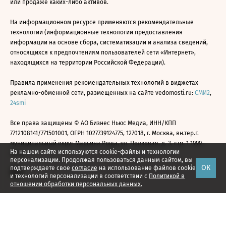
или продаже каких-либо активов.
На информационном ресурсе применяются рекомендательные
технологии (информационные технологии предоставления
информации на основе сбора, систематизации и анализа сведений,
относящихся к предпочтениям пользователей сети «Интернет»,
находящихся на территории Российской Федерации).
Правила применения рекомендательных технологий в виджетах
рекламно-обменной сети, размещенных на сайте vedomosti.ru:
СМИ2
,
24smi
Все права защищены © АО Бизнес Ньюс Медиа, ИНН/КПП
7712108141/771501001, ОГРН 1027739124775, 127018, г. Москва, вн.тер.г.
муниципальный округ Марьина Роща, ул. Полковая, д. 3, стр. 1 1999—
На нашем сайте используются cookie-файлы и технологии
2026
персонализации. Продолжая пользоваться данным сайтом, вы
ОК
подтверждаете свое
согласие
на использование файлов cookie
и технологий персонализации в соответствии с
Политикой в
отношении обработки персональных данных.