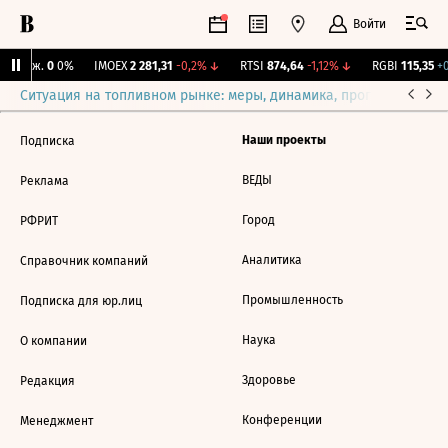
Войти
Y Бирж.
0
0%
IMOEX
2 281,31
-0,2%
↓
RTSI
874,64
-1,12%
↓
RGBI
115,35
+0
Ситуация на топливном рынке: меры, динамика, прогнозы
Выб
Наши проекты
Подписка
ВЕДЫ
Реклама
Город
РФРИТ
Аналитика
Справочник компаний
Промышленность
Подписка для юр.лиц
Наука
О компании
Здоровье
Редакция
Конференции
Менеджмент