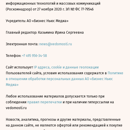
информационных технологий и массовых коммуникаций
(Роскомнадзор) от 27 ноября 2020 г. ЭЛ № ФС 77-79546
Учредитель: АО «Бизнес Ньюс Медиа»
Главный редактор: Казьмина Ирина Сергеевна
Электронная почта:
news@vedomosti.ru
Телефон:
+7 495 956-34-58
Сайт использует
IP адреса, cookie и данные геолокации
Пользователей сайта, условия использования содержатся в
Политике
в отношении обработки персональных данных АО «Бизнес Ньюс
Медиа»
Любое использование материалов допускается только при
соблюдении
правил перепечатки
и при наличии гиперссылки на
vedomosti.ru
Новости, аналитика, прогнозы и другие материалы, представленные
на данном сайте, не являются офертой или рекомендацией к покупке