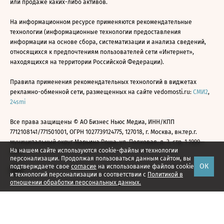
или продаже каких-либо активов.
На информационном ресурсе применяются рекомендательные
технологии (информационные технологии предоставления
информации на основе сбора, систематизации и анализа сведений,
относящихся к предпочтениям пользователей сети «Интернет»,
находящихся на территории Российской Федерации).
Правила применения рекомендательных технологий в виджетах
рекламно-обменной сети, размещенных на сайте vedomosti.ru:
СМИ2
,
24smi
Все права защищены © АО Бизнес Ньюс Медиа, ИНН/КПП
7712108141/771501001, ОГРН 1027739124775, 127018, г. Москва, вн.тер.г.
муниципальный округ Марьина Роща, ул. Полковая, д. 3, стр. 1 1999—
На нашем сайте используются cookie-файлы и технологии
2026
персонализации. Продолжая пользоваться данным сайтом, вы
ОК
подтверждаете свое
согласие
на использование файлов cookie
и технологий персонализации в соответствии с
Политикой в
отношении обработки персональных данных.