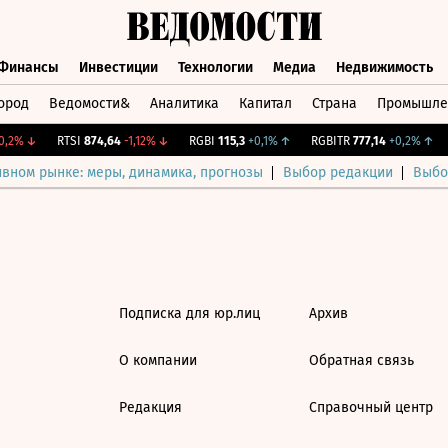
Финансы
Инвестиции
Технологии
Медиа
Недвижимость
ород
Ведомости&
Аналитика
Капитал
Страна
Промышле
а
Финансы
Инвестиции
Технологии
Медиа
Недвижимос
,2%
↓
RTSI
874,64
-1,12%
↓
RGBI
115,3
+0,1%
↑
RGBITR
777,14
+0,2%
↑
ивном рынке: меры, динамика, прогнозы
Выбор редакции
Выбо
Подписка для юр.лиц
Архив
О компании
Обратная связь
Редакция
Справочный центр