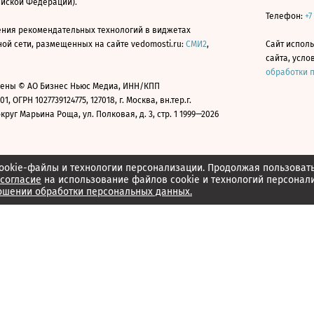
ийской Федерации).
Телефон:
+7
ния рекомендательных технологий в виджетах
й сети, размещенных на сайте vedomosti.ru:
СМИ2
,
Сайт испол
сайта, усл
обработки 
ены © АО Бизнес Ньюс Медиа, ИНН/КПП
01, ОГРН 1027739124775, 127018, г. Москва, вн.тер.г.
уг Марьина Роща, ул. Полковая, д. 3, стр. 1 1999—2026
ookie-файлы и технологии персонализации. Продолжая пользоват
согласие
на использование файлов cookie и технологий персонал
ошении обработки персональных данных.