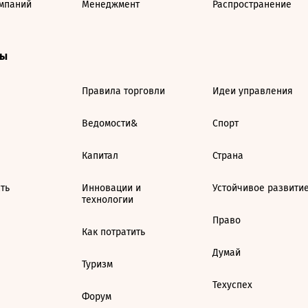
мпаний
Менеджмент
Распространение
ты
Правила торговли
Идеи управления
Ведомости&
Спорт
Капитал
Страна
ть
Инновации и
Устойчивое развити
технологии
Право
Как потратить
Думай
Туризм
Техуспех
Форум