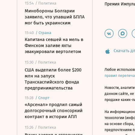
15:54
/ Политика
Премия Импул
Минобороны Болгарии
заявило, что упавший БПЛА
мог быть украинским
15:40
/
Страна
Капитана севшей на мель в
Финском заливе яхты
Скачать дл
эвакуировали вертолетом
15:30
/ Политика
США выделили более $200
Любое использов
млн на запуск
правил перепеч
Транскаспийского фонда
предпринимательства
Новости, аналити
данном сайте, не
15:28
/
Спорт
продаже каких-л
«Арсенал» продлил самый
долгосрочный спонсоркий
На информацион
контракт в истории АПЛ
технологии (инф
на основе сбора,
15:26
/ Политика
предпочтениям п