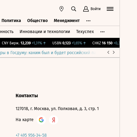
Войти
Политика
Общество
Менеджмент
нность
Инновации и технологии
Техуспех
ть
Политика
Общество
Менеджмент
CNY Бирж.
12,239
+1,31%
↑
USBN
0,123
+1,65%
↑
CHKZ
16 150
+0,31%
↑
IM
ры в Госдуму: каким был и будет российский парламент
Война н
Контакты
127018, г. Москва, ул. Полковая, д. 3, стр. 1
На карте
+7 495 956-34-58