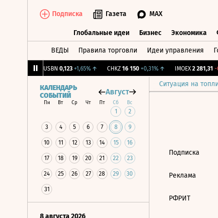
Подписка
Газета
MAX
Глобальные идеи
Бизнес
Экономика
ВЕДЫ
Правила торговли
Идеи управления
Г
Глобальные идеи
Бизнес
Экономик
39
+1,31%
↑
USBN
0,123
+1,65%
↑
CHKZ
16 150
+0,31%
↑
IMOEX
2 281,31
-0
Ситуация на топл
КАЛЕНДАРЬ
Август
СОБЫТИЙ
Пн
Вт
Ср
Чт
Пт
Сб
Вс
1
2
3
4
5
6
7
8
9
10
11
12
13
14
15
16
Подписка
17
18
19
20
21
22
23
24
25
26
27
28
29
30
Реклама
31
РФРИТ
8 августа 2026