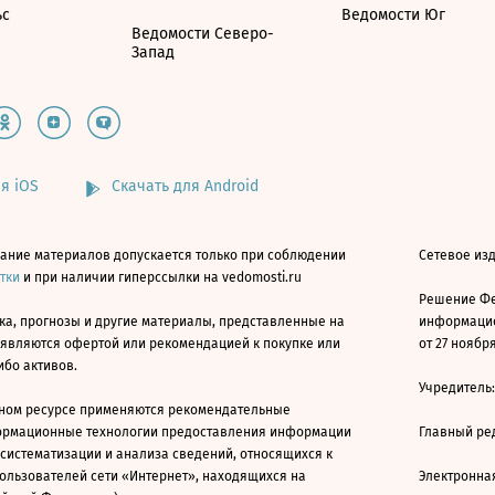
ьс
Ведомости Юг
Ведомости Северо-
Запад
я iOS
Скачать для Android
ание материалов допускается только при соблюдении
Сетевое изд
атки
и при наличии гиперссылки на vedomosti.ru
Решение Фе
ка, прогнозы и другие материалы, представленные на
информацио
 являются офертой или рекомендацией к покупке или
от 27 ноября
ибо активов.
Учредитель
ном ресурсе применяются рекомендательные
ормационные технологии предоставления информации
Главный ре
 систематизации и анализа сведений, относящихся к
ользователей сети «Интернет», находящихся на
Электронна