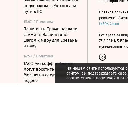
Вучич заявил о готовности
территории Росс
поддерживать Украину на
пути в ЕС
Правила примене
рекламно-обменно
15:07
/ Политика
INFOX
,
24smi
Пашинян и Трамп назвали
саммит в Вашингтоне
Все права защищ
шагом к миру для Еревана
7712108141/7715010
и Баку
муниципальный окр
14:53
/ Политика
ТАСС: Уиткофф и Кушнер
На нашем сайте используются c
могут посетить Киев и
сайтом, вы подтверждаете свое
Москву на следующей
соответствии с
Политикой в отн
неделе
14:49
/ Политика
ВС РФ ударили по военным
складам в портах Одессы и
Николаева
14:41
/ Политика
OpenAI приостановила