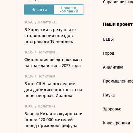
Справочник ко
Новости
Новости
компаний
16:46
/ Политика
Наши проек
В Хорватии в результате
столкновения поездов
ВЕДЫ
пострадали 19 человек
16:35
/ Политика
Город
Финляндия введет экзамен
на гражданство с 2027 года
Аналитика
16:24
/ Политика
Промышленнос
Вэнс: США за последние
дни добились прогресса на
Наука
переговорах с Ираном
16:06
/ Политика
Здоровье
Власти Китая эвакуировали
более 420 000 жителей
Конференции
перед приходом тайфуна