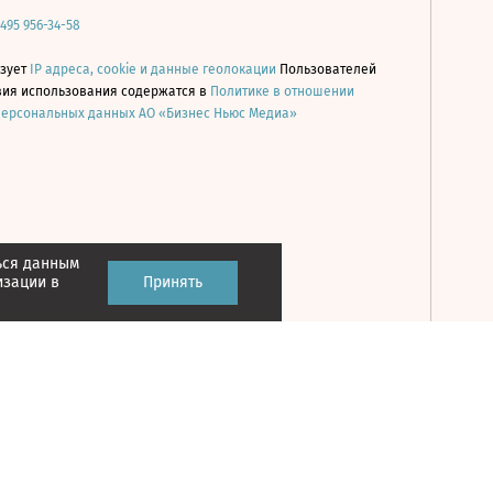
 495 956-34-58
ьзует
IP адреса, cookie и данные геолокации
Пользователей
овия использования содержатся в
Политике в отношении
персональных данных АО «Бизнес Ньюс Медиа»
ься данным
Принять
изации в