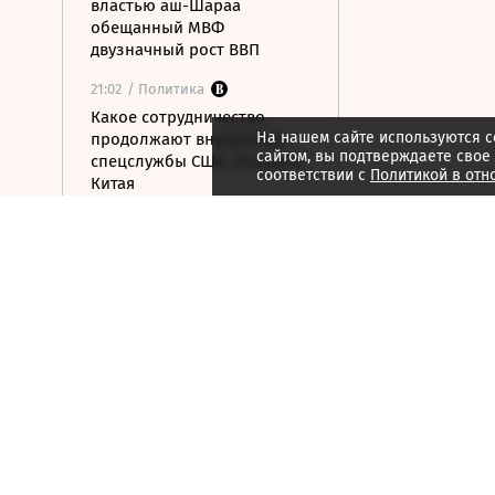
властью аш-Шараа
обещанный МВФ
двузначный рост ВВП
21:02
/ Политика
Какое сотрудничество
На нашем сайте используются c
продолжают внутренние
сайтом, вы подтверждаете свое
спецслужбы США, России и
соответствии с
Политикой в отн
Китая
21:01
/ Мнения
Бессильный алгоритм
21:00
/ Мнения
Гонка за железом
21:00
/ Мнения
За пределами HR
20:59
/ Общество
В ООН предупредили о
риске роста числа