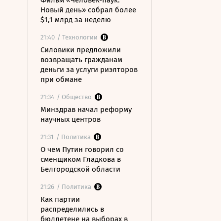
Фильм «Человек-паук:
Новый день» собрал более
$1,1 млрд за неделю
21:40
/ Технологии
Силовики предложили
возвращать гражданам
деньги за услуги риэлторов
при обмане
21:34
/ Общество
Минздрав начал реформу
научных центров
21:31
/ Политика
О чем Путин говорил со
сменщиком Гладкова в
Белгородской области
21:26
/ Политика
Как партии
распределились в
бюллетене на выборах в