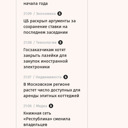
начала года
21:09
/ Экономика
ЦБ раскрыл аргументы за
сохранение ставки на
последнем заседании
21:08
/ Технологии
Госзаказчикам хотят
закрыть лазейки для
закупок иностранной
электроники
21:07
/ Недвижимость
В Московском регионе
растет число доступных для
аренды элитных коттеджей
21:06
/ Медиа
Книжная сеть
«Республика» сменила
владельцев