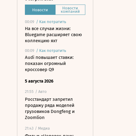
Новости
Новости
компаний
00:09
/
Как потратить
На все случаи жизни:
Bluegame расширяет свою
коллекцию яхт
00:09
/
Как потратить
Audi повышает ставки:
показан огромный
кроссовер Q9
5 августа 2026
21:55
/ Авто
Росстандарт запретил
продажу ряда моделей
грузовиков Dongfeng и
Zoomlion
21:43
/ Медиа