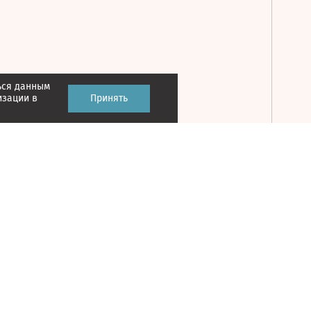
ься данным
Принять
изации в