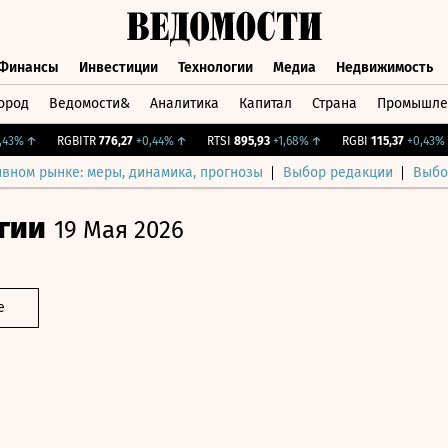
Финансы
Инвестиции
Технологии
Медиа
Недвижимость
ород
Ведомости&
Аналитика
Капитал
Страна
Промышле
а
Финансы
Инвестиции
Технологии
Медиа
Недвижимос
%
↑
RGBITR
776,27
+0,44%
↑
RTSI
895,93
+1,68%
↑
RGBI
115,37
+0,43%
↑
ивном рынке: меры, динамика, прогнозы
Выбор редакции
Выбо
гии
19 Мая 2026
е