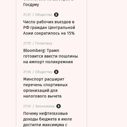
Госдуму
21:21
/ Общество
Число рабочих въездов в
РФ граждан Центральной
Азии сократилось на 15%
21:19
/ Политика
Bloomberg: Трамп
готовится ввести пошлины
на импорт поликремния
21:16
/ Общество
Минспорт расширит
перечень спортивных
организаций для
налогового вычета
21:10
/ Экономика
Почему нефтегазовые
доходы бюджета в июле
достигли максимума с