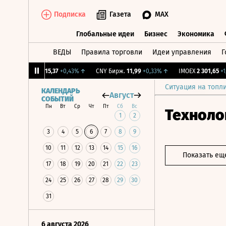
Подписка
Газета
MAX
Глобальные идеи
Бизнес
Экономика
ВЕДЫ
Правила торговли
Идеи управления
Г
Глобальные идеи
Бизнес
Экономик
%
↑
RGBI
115,37
+0,43%
↑
CNY Бирж.
11,99
+0,33%
↑
IMOEX
2 301,65
+1,43
Ситуация на топл
КАЛЕНДАРЬ
Август
СОБЫТИЙ
Пн
Вт
Ср
Чт
Пт
Сб
Вс
Техноло
1
2
3
4
5
6
7
8
9
10
11
12
13
14
15
16
Показать ещ
17
18
19
20
21
22
23
24
25
26
27
28
29
30
31
6 августа 2026