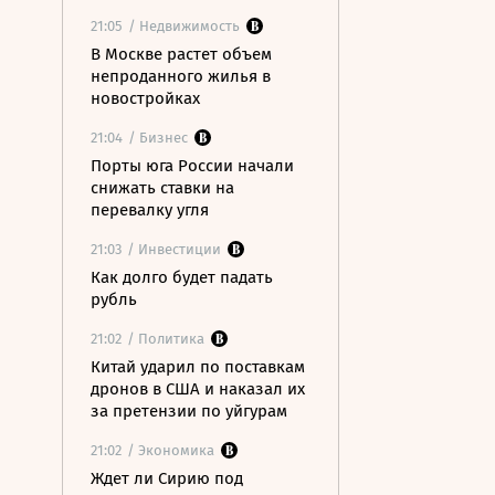
21:05
/ Недвижимость
В Москве растет объем
непроданного жилья в
новостройках
21:04
/ Бизнес
Порты юга России начали
снижать ставки на
перевалку угля
21:03
/ Инвестиции
Как долго будет падать
рубль
21:02
/ Политика
Китай ударил по поставкам
дронов в США и наказал их
за претензии по уйгурам
21:02
/ Экономика
Ждет ли Сирию под