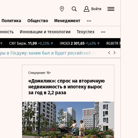
Войти
Политика
Общество
Менеджмент
нность
Инновации и технологии
Техуспех
ть
Политика
Общество
Менеджмент
CNY Бирж.
11,99
+0,33%
↑
IMOEX
2 301,65
+1,43%
↑
RGBITR
776,27
+0,44%
ры в Госдуму: каким был и будет российский парламент
Война н
Спецпроект 16+
«Домклик»: спрос на вторичную
недвижимость в ипотеку вырос
за год в 2,2 раза