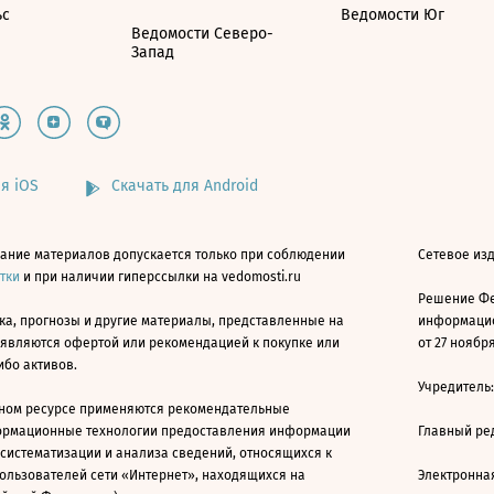
ьс
Ведомости Юг
Ведомости Северо-
Запад
я iOS
Скачать для Android
ание материалов допускается только при соблюдении
Сетевое изд
атки
и при наличии гиперссылки на vedomosti.ru
Решение Фе
ка, прогнозы и другие материалы, представленные на
информацио
 являются офертой или рекомендацией к покупке или
от 27 ноября
ибо активов.
Учредитель
ном ресурсе применяются рекомендательные
ормационные технологии предоставления информации
Главный ре
 систематизации и анализа сведений, относящихся к
ользователей сети «Интернет», находящихся на
Электронна