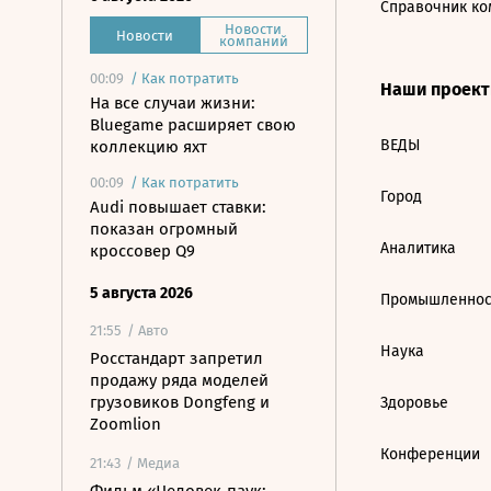
Справочник ко
Новости
Новости
компаний
00:09
/
Как потратить
Наши проек
На все случаи жизни:
Bluegame расширяет свою
ВЕДЫ
коллекцию яхт
00:09
/
Как потратить
Город
Audi повышает ставки:
показан огромный
Аналитика
кроссовер Q9
5 августа 2026
Промышленнос
21:55
/ Авто
Наука
Росстандарт запретил
продажу ряда моделей
грузовиков Dongfeng и
Здоровье
Zoomlion
Конференции
21:43
/ Медиа