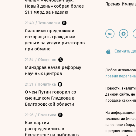
Фильм «Человек-паук:
Премия Импул
Новый день» собрал более
$1,1 млрд за неделю
21:40
/ Технологии
Силовики предложили
возвращать гражданам
деньги за услуги риэлторов
при обмане
Скачать дл
21:34
/ Общество
Минздрав начал реформу
Любое использов
научных центров
правил перепеч
21:31
/ Политика
Новости, аналити
О чем Путин говорил со
данном сайте, не
сменщиком Гладкова в
продаже каких-л
Белгородской области
На информацион
21:26
/ Политика
технологии (инф
Как партии
на основе сбора,
распределились в
предпочтениям п
бюллетене на выборах в