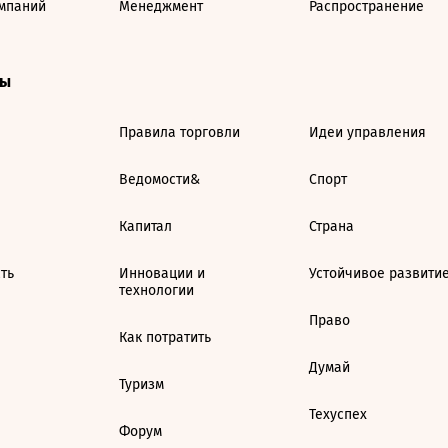
мпаний
Менеджмент
Распространение
ты
Правила торговли
Идеи управления
Ведомости&
Спорт
Капитал
Страна
ть
Инновации и
Устойчивое развити
технологии
Право
Как потратить
Думай
Туризм
Техуспех
Форум