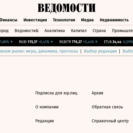
Финансы
Инвестиции
Технологии
Медиа
Недвижимость
ород
Ведомости&
Аналитика
Капитал
Страна
Промышле
а
Финансы
Инвестиции
Технологии
Медиа
Недвижимос
,68%
↑
RGBI
115,37
+0,43%
↑
RGBITR
776,27
+0,44%
↑
ETLN
24,44
+2,09%
ивном рынке: меры, динамика, прогнозы
Выбор редакции
Выбо
Подписка для юр.лиц
Архив
О компании
Обратная связь
Редакция
Справочный центр