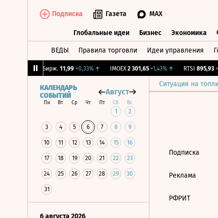
Подписка
Газета
MAX
Глобальные идеи
Бизнес
Экономика
ВЕДЫ
Правила торговли
Идеи управления
Г
Глобальные идеи
Бизнес
Экономик
,09%
↑
CNY Бирж.
11,99
+0,33%
↑
IMOEX
2 301,65
+1,43%
↑
RTSI
895,93
+1
Ситуация на топл
КАЛЕНДАРЬ
Август
СОБЫТИЙ
Пн
Вт
Ср
Чт
Пт
Сб
Вс
1
2
3
4
5
6
7
8
9
10
11
12
13
14
15
16
Подписка
17
18
19
20
21
22
23
24
25
26
27
28
29
30
Реклама
31
РФРИТ
6 августа 2026