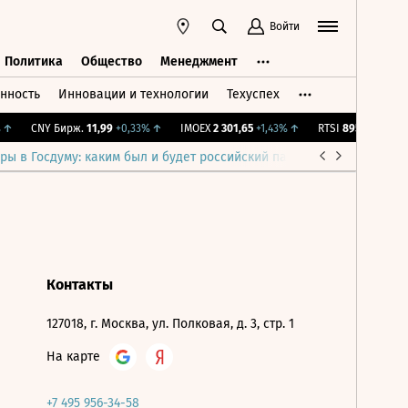
Войти
Политика
Общество
Менеджмент
нность
Инновации и технологии
Техуспех
ть
Политика
Общество
Менеджмент
↑
CNY Бирж.
11,99
+0,33%
↑
IMOEX
2 301,65
+1,43%
↑
RTSI
895,93
+1,68%
ры в Госдуму: каким был и будет российский парламент
Война н
Контакты
127018, г. Москва, ул. Полковая, д. 3, стр. 1
На карте
+7 495 956-34-58