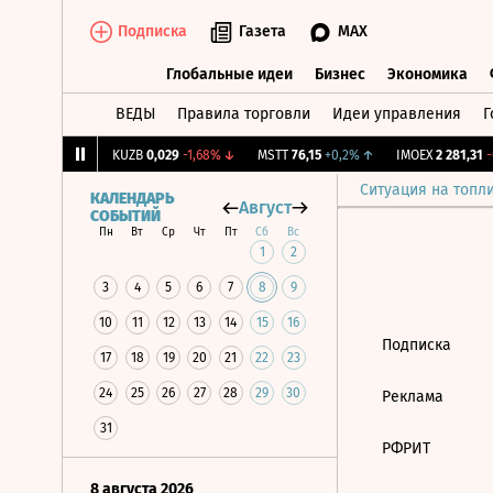
Подписка
Газета
MAX
Глобальные идеи
Бизнес
Экономика
ВЕДЫ
Правила торговли
Идеи управления
Г
Глобальные идеи
Бизнес
Экономик
2,239
+1,31%
↑
KUZB
0,029
-1,68%
↓
MSTT
76,15
+0,2%
↑
IMOEX
2 281,31
-0
Ситуация на топл
КАЛЕНДАРЬ
Август
СОБЫТИЙ
Пн
Вт
Ср
Чт
Пт
Сб
Вс
1
2
3
4
5
6
7
8
9
10
11
12
13
14
15
16
Подписка
17
18
19
20
21
22
23
24
25
26
27
28
29
30
Реклама
31
РФРИТ
8 августа 2026