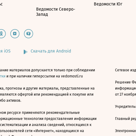
ьс
Ведомости Юг
Ведомости Северо-
Запад
я iOS
Скачать для Android
ание материалов допускается только при соблюдении
Сетевое изд
атки
и при наличии гиперссылки на vedomosti.ru
Решение Фе
ка, прогнозы и другие материалы, представленные на
информацио
 являются офертой или рекомендацией к покупке или
от 27 ноября
ибо активов.
Учредитель
ном ресурсе применяются рекомендательные
ормационные технологии предоставления информации
Главный ре
 систематизации и анализа сведений, относящихся к
ользователей сети «Интернет», находящихся на
Электронна