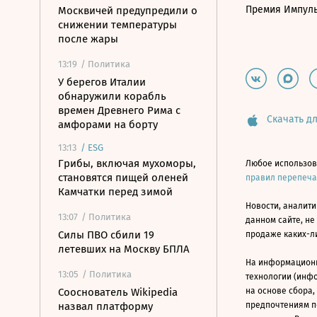
Премия Импул
Москвичей предупредили о
снижении температуры
после жары
13:19
/ Политика
У берегов Италии
обнаружили корабль
времен Древнего Рима с
Скачать дл
амфорами на борту
13:13
/
ESG
Грибы, включая мухоморы,
Любое использов
становятся пищей оленей
правил перепеч
Камчатки перед зимой
Новости, аналити
13:07
/ Политика
данном сайте, не
Силы ПВО сбили 19
продаже каких-л
летевших на Москву БПЛА
На информацион
13:05
/ Политика
технологии (инф
Сооснователь Wikipedia
на основе сбора,
назвал платформу
предпочтениям п