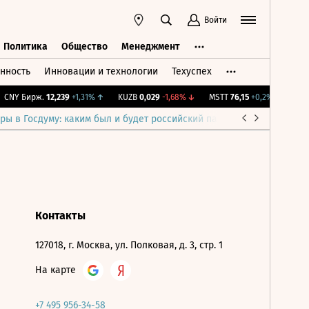
Войти
Политика
Общество
Менеджмент
нность
Инновации и технологии
Техуспех
ть
Политика
Общество
Менеджмент
CNY Бирж.
12,239
+1,31%
↑
KUZB
0,029
-1,68%
↓
MSTT
76,15
+0,2%
↑
IMOE
ры в Госдуму: каким был и будет российский парламент
Война н
Контакты
127018, г. Москва, ул. Полковая, д. 3, стр. 1
На карте
+7 495 956-34-58