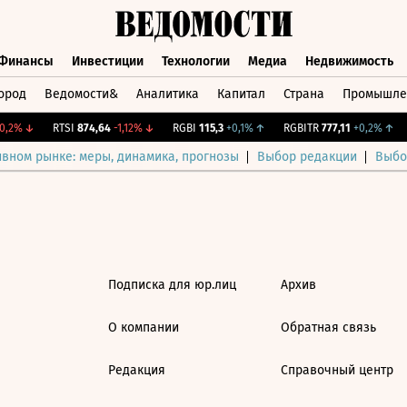
Финансы
Инвестиции
Технологии
Медиа
Недвижимость
ород
Ведомости&
Аналитика
Капитал
Страна
Промышле
а
Финансы
Инвестиции
Технологии
Медиа
Недвижимос
,2%
↓
RTSI
874,64
-1,12%
↓
RGBI
115,3
+0,1%
↑
RGBITR
777,11
+0,2%
↑
ивном рынке: меры, динамика, прогнозы
Выбор редакции
Выбо
Подписка для юр.лиц
Архив
О компании
Обратная связь
Редакция
Справочный центр