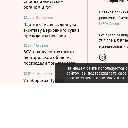
«пропагандистским
территории Росс
органом ЦРУ»
Правила примене
12:53
/ Политика
рекламно-обменно
INFOX
,
24smi
Партия «Тиса» выдвинула
экс-главу Верховного суда в
Все права защищ
президенты Венгрии
7712108141/7715010
12:29
/
Страна
муниципальный окр
ВСУ атаковали грузовик в
Белгородской области,
пострадали три человека
На нашем сайте используются c
сайтом, вы подтверждаете свое
12:19
/ Политика
соответствии с
Политикой в отн
У побережья Турции
обнаружили дрон без
взрывчатки
12:03
/
Страна
В Севастополе после атаки
БПЛА повреждены 12
многоквартирных домов