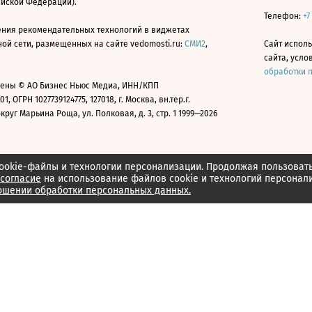
ийской Федерации).
Телефон:
+7
ния рекомендательных технологий в виджетах
й сети, размещенных на сайте vedomosti.ru:
СМИ2
,
Сайт испол
сайта, усл
обработки 
ены © АО Бизнес Ньюс Медиа, ИНН/КПП
01, ОГРН 1027739124775, 127018, г. Москва, вн.тер.г.
уг Марьина Роща, ул. Полковая, д. 3, стр. 1 1999—2026
ookie-файлы и технологии персонализации. Продолжая пользоват
согласие
на использование файлов cookie и технологий персонал
ошении обработки персональных данных.