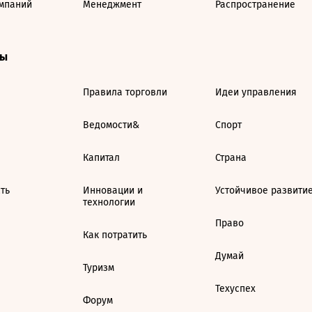
мпаний
Менеджмент
Распространение
ты
Правила торговли
Идеи управления
Ведомости&
Спорт
Капитал
Страна
ть
Инновации и
Устойчивое развити
технологии
Право
Как потратить
Думай
Туризм
Техуспех
Форум