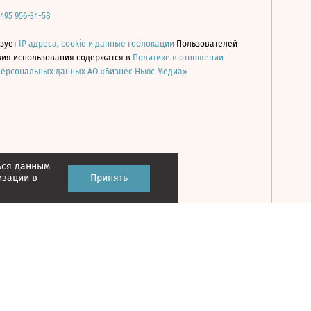
 495 956-34-58
ьзует
IP адреса, cookie и данные геолокации
Пользователей
овия использования содержатся в
Политике в отношении
персональных данных АО «Бизнес Ньюс Медиа»
ься данным
Принять
изации в