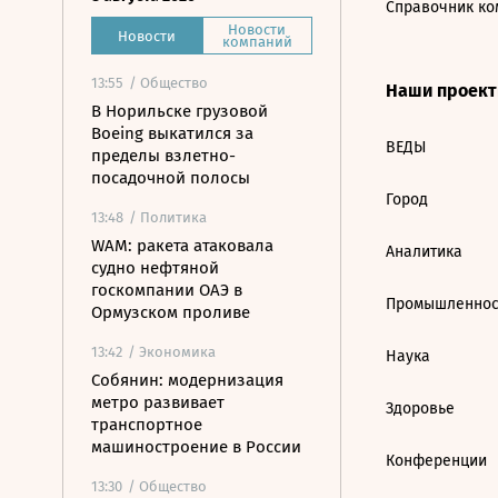
Справочник ко
Новости
Новости
компаний
13:55
/ Общество
Наши проек
В Норильске грузовой
Boeing выкатился за
ВЕДЫ
пределы взлетно-
посадочной полосы
Город
13:48
/ Политика
WAM: ракета атаковала
Аналитика
судно нефтяной
госкомпании ОАЭ в
Промышленнос
Ормузском проливе
13:42
/ Экономика
Наука
Собянин: модернизация
метро развивает
Здоровье
транспортное
машиностроение в России
Конференции
13:30
/ Общество