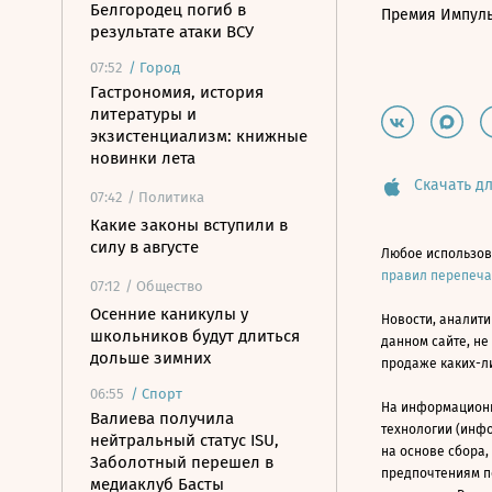
Белгородец погиб в
Премия Импул
результате атаки ВСУ
07:52
/
Город
Гастрономия, история
литературы и
экзистенциализм: книжные
новинки лета
Скачать дл
07:42
/ Политика
Какие законы вступили в
силу в августе
Любое использов
правил перепеч
07:12
/ Общество
Осенние каникулы у
Новости, аналити
школьников будут длиться
данном сайте, не
дольше зимних
продаже каких-л
06:55
/
Спорт
На информацион
Валиева получила
технологии (инф
нейтральный статус ISU,
на основе сбора,
Заболотный перешел в
предпочтениям п
медиаклуб Басты