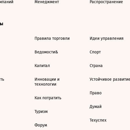
мпаний
Менеджмент
Распространение
ты
Правила торговли
Идеи управления
Ведомости&
Спорт
Капитал
Страна
ть
Инновации и
Устойчивое развити
технологии
Право
Как потратить
Думай
Туризм
Техуспех
Форум