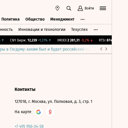
Войти
Политика
Общество
Менеджмент
нность
Инновации и технологии
Техуспех
ть
Политика
Общество
Менеджмент
↑
CNY Бирж.
12,239
+1,31%
↑
IMOEX
2 281,31
-0,2%
↓
RTSI
874,64
-1,12%
ры в Госдуму: каким был и будет российский парламент
Война н
Контакты
127018, г. Москва, ул. Полковая, д. 3, стр. 1
На карте
+7 495 956-34-58