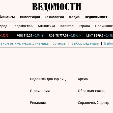
Финансы
Инвестиции
Технологии
Медиа
Недвижимость
ород
Ведомости&
Аналитика
Капитал
Страна
Промышле
а
Финансы
Инвестиции
Технологии
Медиа
Недвижимос
1,12%
↓
RGBI
115,29
+0,1%
↑
RGBITR
777,03
+0,19%
↑
LENT
1 979,5
+0,43%
ивном рынке: меры, динамика, прогнозы
Выбор редакции
Выбо
Подписка для юр.лиц
Архив
О компании
Обратная связь
Редакция
Справочный центр