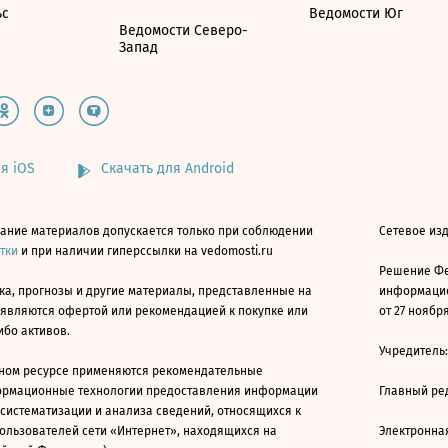
ьс
Ведомости Юг
Ведомости Северо-
Запад
я iOS
Скачать для Android
ание материалов допускается только при соблюдении
Сетевое изд
атки
и при наличии гиперссылки на vedomosti.ru
Решение Фе
ка, прогнозы и другие материалы, представленные на
информацио
 являются офертой или рекомендацией к покупке или
от 27 ноября
ибо активов.
Учредитель
ном ресурсе применяются рекомендательные
ормационные технологии предоставления информации
Главный ре
 систематизации и анализа сведений, относящихся к
ользователей сети «Интернет», находящихся на
Электронна