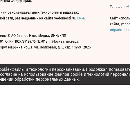
ийской Федерации).
Телефон:
+7
ния рекомендательных технологий в виджетах
й сети, размещенных на сайте vedomosti.ru:
СМИ2
,
Сайт испол
сайта, усл
обработки 
ены © АО Бизнес Ньюс Медиа, ИНН/КПП
01, ОГРН 1027739124775, 127018, г. Москва, вн.тер.г.
уг Марьина Роща, ул. Полковая, д. 3, стр. 1 1999—2026
ookie-файлы и технологии персонализации. Продолжая пользоват
согласие
на использование файлов cookie и технологий персонал
ошении обработки персональных данных.