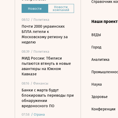
Справочник ко
Новости
Новости
компаний
08:52
/ Политика
Наши проек
Почти 2000 украинских
БПЛА летели к
ВЕДЫ
Московскому региону за
неделю
Город
08:39
/ Политика
МИД России: Тбилиси
Аналитика
пытаются втянуть в новые
авантюры на Южном
Промышленнос
Кавказе
08:16
/ Финансы
Наука
Банки с марта будут
блокировать переводы при
Здоровье
обнаружении
вредоносного ПО
Конференции
07:58
/
Страна