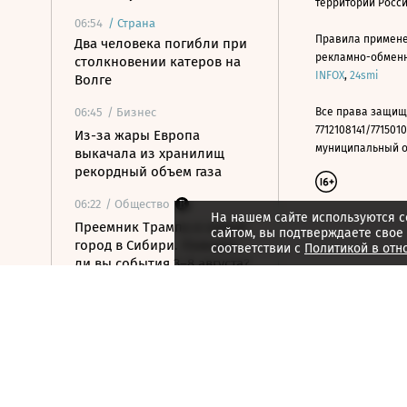
территории Росс
06:54
/
Страна
Правила примене
Два человека погибли при
рекламно-обменно
столкновении катеров на
INFOX
,
24smi
Волге
06:45
/ Бизнес
Все права защищ
7712108141/7715010
Из-за жары Европа
муниципальный окр
выкачала из хранилищ
рекордный объем газа
06:22
/ Общество
На нашем сайте используются c
Преемник Трампа и новый
сайтом, вы подтверждаете свое
город в Сибири. Помните
соответствии с
Политикой в отн
ли вы события 3–8 августа?
06:21
/ Политика
Выселить нельзя оставить:
как в Испании захватывают
жилье
06:11
/ Политика