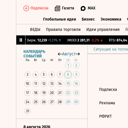
Подписка
Газета
MAX
Глобальные идеи
Бизнес
Экономика
ВЕДЫ
Правила торговли
Идеи управления
Г
Глобальные идеи
Бизнес
Экономик
0,43%
↑
CNY Бирж.
12,239
+1,31%
↑
IMOEX
2 281,31
-0,2%
↓
RTSI
874,64
-
Ситуация на топл
КАЛЕНДАРЬ
Август
СОБЫТИЙ
Пн
Вт
Ср
Чт
Пт
Сб
Вс
1
2
3
4
5
6
7
8
9
10
11
12
13
14
15
16
Подписка
17
18
19
20
21
22
23
24
25
26
27
28
29
30
Реклама
31
РФРИТ
8 августа 2026