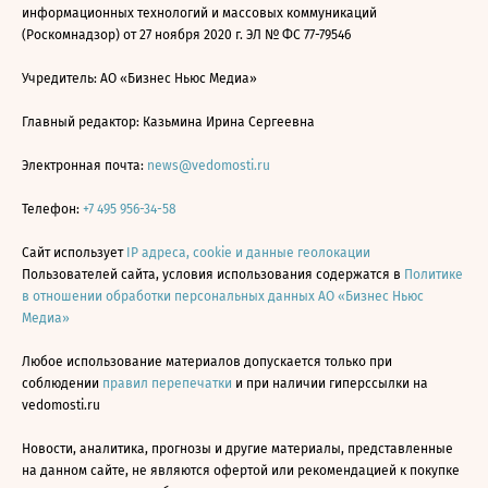
информационных технологий и массовых коммуникаций
(Роскомнадзор) от 27 ноября 2020 г. ЭЛ № ФС 77-79546
Учредитель: АО «Бизнес Ньюс Медиа»
Главный редактор: Казьмина Ирина Сергеевна
Электронная почта:
news@vedomosti.ru
Телефон:
+7 495 956-34-58
Сайт использует
IP адреса, cookie и данные геолокации
Пользователей сайта, условия использования содержатся в
Политике
в отношении обработки персональных данных АО «Бизнес Ньюс
Медиа»
Любое использование материалов допускается только при
соблюдении
правил перепечатки
и при наличии гиперссылки на
vedomosti.ru
Новости, аналитика, прогнозы и другие материалы, представленные
на данном сайте, не являются офертой или рекомендацией к покупке