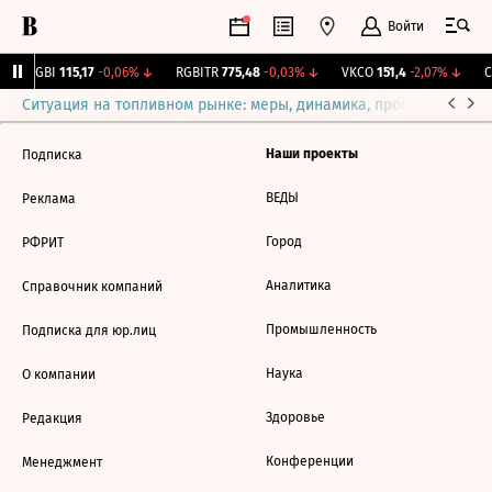
Войти
RGBI
115,17
-0,06%
↓
RGBITR
775,48
-0,03%
↓
VKCO
151,4
-2,07%
↓
C
Ситуация на топливном рынке: меры, динамика, прогнозы
Выб
Наши проекты
Подписка
ВЕДЫ
Реклама
Город
РФРИТ
Аналитика
Справочник компаний
Промышленность
Подписка для юр.лиц
Наука
О компании
Здоровье
Редакция
Конференции
Менеджмент