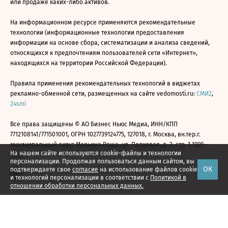
или продаже каких-либо активов.
На информационном ресурсе применяются рекомендательные
технологии (информационные технологии предоставления
информации на основе сбора, систематизации и анализа сведений,
относящихся к предпочтениям пользователей сети «Интернет»,
находящихся на территории Российской Федерации).
Правила применения рекомендательных технологий в виджетах
рекламно-обменной сети, размещенных на сайте vedomosti.ru:
СМИ2
,
24smi
Все права защищены © АО Бизнес Ньюс Медиа, ИНН/КПП
7712108141/771501001, ОГРН 1027739124775, 127018, г. Москва, вн.тер.г.
муниципальный округ Марьина Роща, ул. Полковая, д. 3, стр. 1 1999—
На нашем сайте используются cookie-файлы и технологии
2026
персонализации. Продолжая пользоваться данным сайтом, вы
ОК
подтверждаете свое
согласие
на использование файлов cookie
и технологий персонализации в соответствии с
Политикой в
отношении обработки персональных данных.