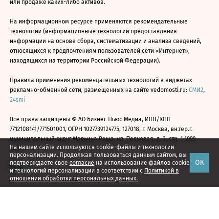
или продаже каких-либо активов.
На информационном ресурсе применяются рекомендательные
технологии (информационные технологии предоставления
информации на основе сбора, систематизации и анализа сведений,
относящихся к предпочтениям пользователей сети «Интернет»,
находящихся на территории Российской Федерации).
Правила применения рекомендательных технологий в виджетах
рекламно-обменной сети, размещенных на сайте vedomosti.ru:
СМИ2
,
24smi
Все права защищены © АО Бизнес Ньюс Медиа, ИНН/КПП
7712108141/771501001, ОГРН 1027739124775, 127018, г. Москва, вн.тер.г.
муниципальный округ Марьина Роща, ул. Полковая, д. 3, стр. 1 1999—
На нашем сайте используются cookie-файлы и технологии
2026
персонализации. Продолжая пользоваться данным сайтом, вы
ОК
подтверждаете свое
согласие
на использование файлов cookie
и технологий персонализации в соответствии с
Политикой в
отношении обработки персональных данных.