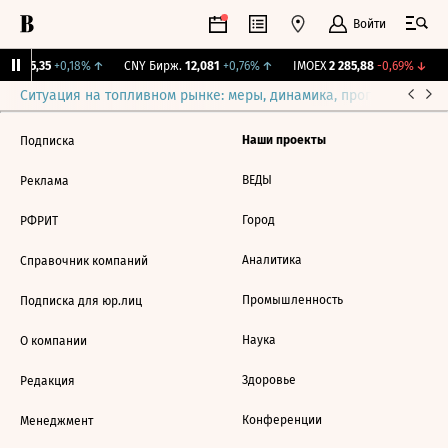
Войти
BI
115,35
+0,18%
↑
CNY Бирж.
12,081
+0,76%
↑
IMOEX
2 285,88
-0,69%
↓
Ситуация на топливном рынке: меры, динамика, прогнозы
Выб
Наши проекты
Подписка
ВЕДЫ
Реклама
Город
РФРИТ
Аналитика
Справочник компаний
Промышленность
Подписка для юр.лиц
Наука
О компании
Здоровье
Редакция
Конференции
Менеджмент