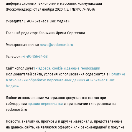
информационных технологий и массовых коммуникаций
(Роскомнадзор) от 27 ноября 2020 г. ЭЛ № ФС 77-79546
Учредитель: АО «Бизнес Ньюс Медиа»
Главный редактор: Казьмина Ирина Сергеевна
Электронная почта:
news@vedomosti.ru
Телефон:
+7 495 956-34-58
Сайт использует
IP адреса, cookie и данные геолокации
Пользователей сайта, условия использования содержатся в
Политике
в отношении обработки персональных данных АО «Бизнес Ньюс
Медиа»
Любое использование материалов допускается только при
соблюдении
правил перепечатки
и при наличии гиперссылки на
vedomosti.ru
Новости, аналитика, прогнозы и другие материалы, представленные
на данном сайте, не являются офертой или рекомендацией к покупке