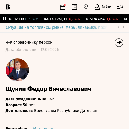
Войти
 Бирж.
12,239
+1,31%
↑
IMOEX
2 281,31
-0,2%
↓
RTSI
874,64
-1,12%
↓
RGBI
Ситуация на топливном рынке: меры, динамика, прогнозы
Выб
К справочнику персон
Дата обновления: 12.05.2026
Щукин Федор Вячеславович
Дата рождения:
04.08.1976
Возраст:
50 лет
Деятельность:
Врио главы Республики Дагестан
Биография
Материалы