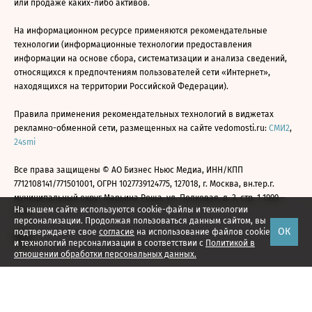
или продаже каких-либо активов.
На информационном ресурсе применяются рекомендательные
технологии (информационные технологии предоставления
информации на основе сбора, систематизации и анализа сведений,
относящихся к предпочтениям пользователей сети «Интернет»,
находящихся на территории Российской Федерации).
Правила применения рекомендательных технологий в виджетах
рекламно-обменной сети, размещенных на сайте vedomosti.ru:
СМИ2
,
24smi
Все права защищены © АО Бизнес Ньюс Медиа, ИНН/КПП
7712108141/771501001, ОГРН 1027739124775, 127018, г. Москва, вн.тер.г.
муниципальный округ Марьина Роща, ул. Полковая, д. 3, стр. 1 1999—
На нашем сайте используются cookie-файлы и технологии
2026
персонализации. Продолжая пользоваться данным сайтом, вы
ОК
подтверждаете свое
согласие
на использование файлов cookie
и технологий персонализации в соответствии с
Политикой в
отношении обработки персональных данных.