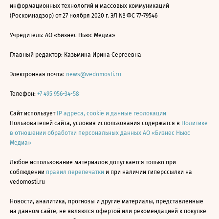
информационных технологий и массовых коммуникаций
(Роскомнадзор) от 27 ноября 2020 г. ЭЛ № ФС 77-79546
Учредитель: АО «Бизнес Ньюс Медиа»
Главный редактор: Казьмина Ирина Сергеевна
Электронная почта:
news@vedomosti.ru
Телефон:
+7 495 956-34-58
Сайт использует
IP адреса, cookie и данные геолокации
Пользователей сайта, условия использования содержатся в
Политике
в отношении обработки персональных данных АО «Бизнес Ньюс
Медиа»
Любое использование материалов допускается только при
соблюдении
правил перепечатки
и при наличии гиперссылки на
vedomosti.ru
Новости, аналитика, прогнозы и другие материалы, представленные
на данном сайте, не являются офертой или рекомендацией к покупке