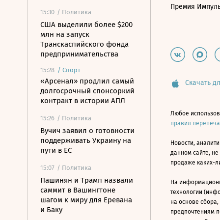
Премия Импул
15:30
/ Политика
США выделили более $200
млн на запуск
Транскаспийского фонда
предпринимательства
15:28
/
Спорт
«Арсенал» продлил самый
Скачать дл
долгосрочный спонсоркий
контракт в истории АПЛ
Любое использов
15:26
/ Политика
правил перепеч
Вучич заявил о готовности
поддерживать Украину на
Новости, аналити
пути в ЕС
данном сайте, не
продаже каких-л
15:07
/ Политика
Пашинян и Трамп назвали
На информацион
саммит в Вашингтоне
технологии (инф
шагом к миру для Еревана
на основе сбора,
и Баку
предпочтениям п