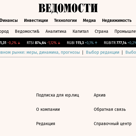
Финансы
Инвестиции
Технологии
Медиа
Недвижимость
ород
Ведомости&
Аналитика
Капитал
Страна
Промышле
а
Финансы
Инвестиции
Технологии
Медиа
Недвижимос
,31
-0,2%
↓
RTSI
874,64
-1,12%
↓
RGBI
115,3
+0,1%
↑
RGBITR
777,14
+0,2%
ивном рынке: меры, динамика, прогнозы
Выбор редакции
Выбо
Подписка для юр.лиц
Архив
О компании
Обратная связь
Редакция
Справочный центр