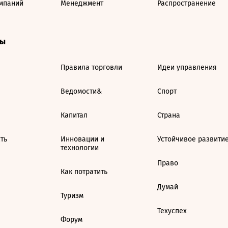
мпаний
Менеджмент
Распространение
ты
Правила торговли
Идеи управления
Ведомости&
Спорт
Капитал
Страна
ть
Инновации и
Устойчивое развити
технологии
Право
Как потратить
Думай
Туризм
Техуспех
Форум