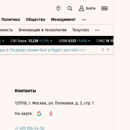
Войти
Политика
Общество
Менеджмент
нность
Инновации и технологии
Техуспех
ть
Политика
Общество
Менеджмент
↑
CNY Бирж.
12,239
+1,31%
↑
USBN
0,123
+1,65%
↑
CHKZ
16 150
+0,31%
↑
ры в Госдуму: каким был и будет российский парламент
Война н
Контакты
127018, г. Москва, ул. Полковая, д. 3, стр. 1
На карте
+7 495 956-34-58