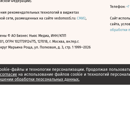
ийской Федерации).
Телефон:
+7
ния рекомендательных технологий в виджетах
й сети, размещенных на сайте vedomosti.ru:
СМИ2
,
Сайт испол
сайта, усл
обработки 
ены © АО Бизнес Ньюс Медиа, ИНН/КПП
01, ОГРН 1027739124775, 127018, г. Москва, вн.тер.г.
уг Марьина Роща, ул. Полковая, д. 3, стр. 1 1999—2026
ookie-файлы и технологии персонализации. Продолжая пользоват
согласие
на использование файлов cookie и технологий персонал
ошении обработки персональных данных.