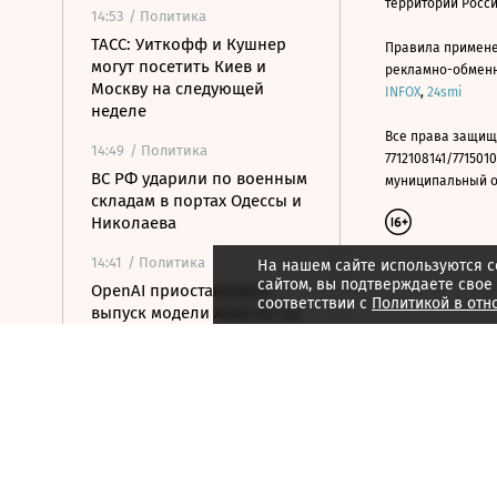
территории Росс
14:53
/ Политика
ТАСС: Уиткофф и Кушнер
Правила примене
могут посетить Киев и
рекламно-обменно
Москву на следующей
INFOX
,
24smi
неделе
Все права защищ
14:49
/ Политика
7712108141/7715010
ВС РФ ударили по военным
муниципальный окр
складам в портах Одессы и
Николаева
14:41
/ Политика
На нашем сайте используются c
сайтом, вы подтверждаете свое
OpenAI приостановила
соответствии с
Политикой в отн
выпуск модели Astra из-за
киберугроз
14:25
/ Политика
ОАЭ обвинили Иран в
ракетной атаке на судно
нефтекомпании ADNOC
14:15
/ Общество