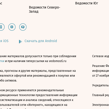
ьс
Ведомости Юг
Ведомости Северо-
Запад
я iOS
Скачать для Android
ание материалов допускается только при соблюдении
Сетевое изд
атки
и при наличии гиперссылки на vedomosti.ru
Решение Фе
ка, прогнозы и другие материалы, представленные на
информацио
 являются офертой или рекомендацией к покупке или
от 27 ноября
ибо активов.
Учредитель
ном ресурсе применяются рекомендательные
ормационные технологии предоставления информации
Главный ре
 систематизации и анализа сведений, относящихся к
ользователей сети «Интернет», находящихся на
Электронна