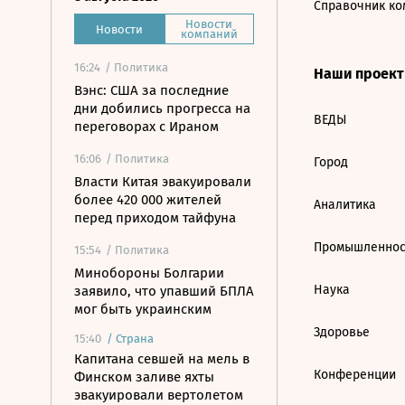
Справочник ко
Новости
Новости
компаний
16:24
/ Политика
Наши проек
Вэнс: США за последние
дни добились прогресса на
ВЕДЫ
переговорах с Ираном
16:06
/ Политика
Город
Власти Китая эвакуировали
более 420 000 жителей
Аналитика
перед приходом тайфуна
Промышленнос
15:54
/ Политика
Минобороны Болгарии
Наука
заявило, что упавший БПЛА
мог быть украинским
Здоровье
15:40
/
Страна
Капитана севшей на мель в
Конференции
Финском заливе яхты
эвакуировали вертолетом