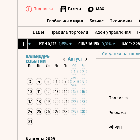
Подписка
Газета
MAX
Глобальные идеи
Бизнес
Экономика
ВЕДЫ
Правила торговли
Идеи управления
Г
Глобальные идеи
Бизнес
Экономик
.
12,239
+1,31%
↑
USBN
0,123
+1,65%
↑
CHKZ
16 150
+0,31%
↑
IMOEX
2 281
Ситуация на топл
КАЛЕНДАРЬ
Август
СОБЫТИЙ
Пн
Вт
Ср
Чт
Пт
Сб
Вс
1
2
3
4
5
6
7
8
9
10
11
12
13
14
15
16
Подписка
17
18
19
20
21
22
23
24
25
26
27
28
29
30
Реклама
31
РФРИТ
8 августа 2026