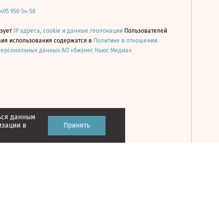
 495 956-34-58
ьзует
IP адреса, cookie и данные геолокации
Пользователей
овия использования содержатся в
Политике в отношении
персональных данных АО «Бизнес Ньюс Медиа»
ься данным
Принять
изации в