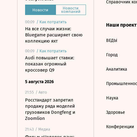
Справочник ко
Новости
Новости
компаний
00:09
/
Как потратить
Наши проек
На все случаи жизни:
Bluegame расширяет свою
ВЕДЫ
коллекцию яхт
00:09
/
Как потратить
Город
Audi повышает ставки:
показан огромный
Аналитика
кроссовер Q9
5 августа 2026
Промышленнос
21:55
/ Авто
Наука
Росстандарт запретил
продажу ряда моделей
грузовиков Dongfeng и
Здоровье
Zoomlion
Конференции
21:43
/ Медиа