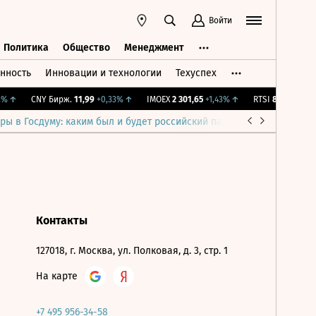
Войти
Политика
Общество
Менеджмент
нность
Инновации и технологии
Техуспех
ть
Политика
Общество
Менеджмент
%
↑
CNY Бирж.
11,99
+0,33%
↑
IMOEX
2 301,65
+1,43%
↑
RTSI
895,93
+1,68
ры в Госдуму: каким был и будет российский парламент
Война н
Контакты
127018, г. Москва, ул. Полковая, д. 3, стр. 1
На карте
+7 495 956-34-58