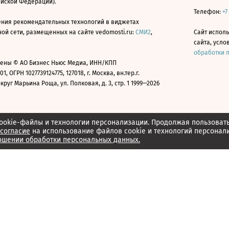
ийской Федерации).
Телефон:
+7
ния рекомендательных технологий в виджетах
й сети, размещенных на сайте vedomosti.ru:
СМИ2
,
Сайт испол
сайта, усл
обработки 
ены © АО Бизнес Ньюс Медиа, ИНН/КПП
01, ОГРН 1027739124775, 127018, г. Москва, вн.тер.г.
уг Марьина Роща, ул. Полковая, д. 3, стр. 1 1999—2026
ookie-файлы и технологии персонализации. Продолжая пользоват
согласие
на использование файлов cookie и технологий персонал
ошении обработки персональных данных.