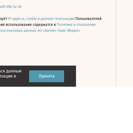
 495 956-34-58
ьзует
IP адреса, cookie и данные геолокации
Пользователей
овия использования содержатся в
Политике в отношении
персональных данных АО «Бизнес Ньюс Медиа»
ься данным
Принять
изации в