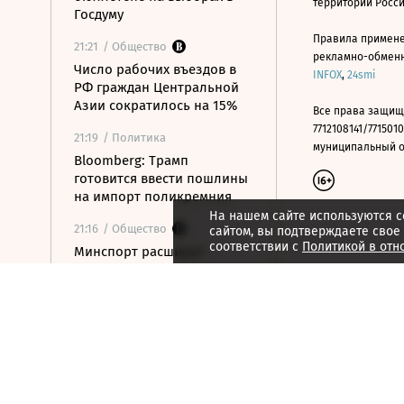
территории Росс
Госдуму
Правила примене
21:21
/ Общество
рекламно-обменно
Число рабочих въездов в
INFOX
,
24smi
РФ граждан Центральной
Азии сократилось на 15%
Все права защищ
7712108141/7715010
21:19
/ Политика
муниципальный окр
Bloomberg: Трамп
готовится ввести пошлины
на импорт поликремния
На нашем сайте используются c
21:16
/ Общество
сайтом, вы подтверждаете свое
соответствии с
Политикой в отн
Минспорт расширит
перечень спортивных
организаций для
налогового вычета
21:10
/ Экономика
Почему нефтегазовые
доходы бюджета в июле
достигли максимума с