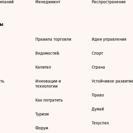
мпаний
Менеджмент
Распространение
ты
Правила торговли
Идеи управления
Ведомости&
Спорт
Капитал
Страна
ть
Инновации и
Устойчивое развити
технологии
Право
Как потратить
Думай
Туризм
Техуспех
Форум