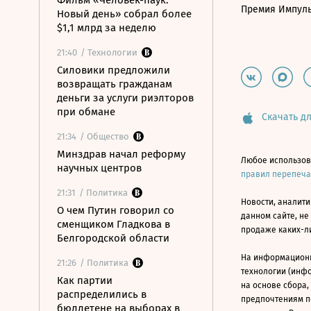
Фильм «Человек-паук:
Премия Импул
Новый день» собрал более
$1,1 млрд за неделю
21:40
/ Технологии
Силовики предложили
возвращать гражданам
деньги за услуги риэлторов
при обмане
Скачать дл
21:34
/ Общество
Минздрав начал реформу
Любое использов
научных центров
правил перепеч
21:31
/ Политика
Новости, аналити
О чем Путин говорил со
данном сайте, не
сменщиком Гладкова в
продаже каких-л
Белгородской области
На информацион
21:26
/ Политика
технологии (инф
Как партии
на основе сбора,
распределились в
предпочтениям п
бюллетене на выборах в