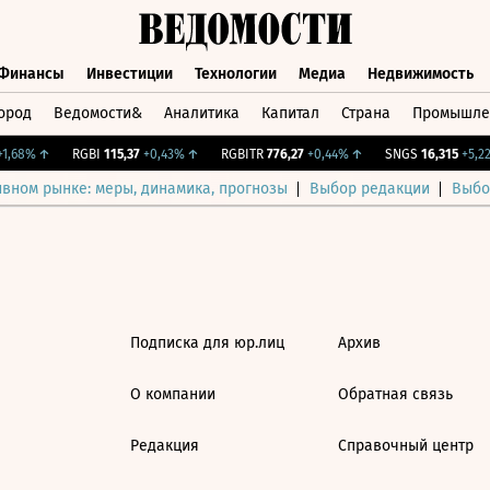
Финансы
Инвестиции
Технологии
Медиа
Недвижимость
ород
Ведомости&
Аналитика
Капитал
Страна
Промышле
а
Финансы
Инвестиции
Технологии
Медиа
Недвижимос
,68%
↑
RGBI
115,37
+0,43%
↑
RGBITR
776,27
+0,44%
↑
SNGS
16,315
+5,22
ивном рынке: меры, динамика, прогнозы
Выбор редакции
Выбо
Подписка для юр.лиц
Архив
О компании
Обратная связь
Редакция
Справочный центр