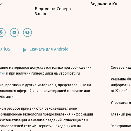
ьс
Ведомости Юг
Ведомости Северо-
Запад
я iOS
Скачать для Android
ание материалов допускается только при соблюдении
Сетевое изд
атки
и при наличии гиперссылки на vedomosti.ru
Решение Фе
ка, прогнозы и другие материалы, представленные на
информацио
 являются офертой или рекомендацией к покупке или
от 27 ноября
ибо активов.
Учредитель
ном ресурсе применяются рекомендательные
ормационные технологии предоставления информации
Главный ре
 систематизации и анализа сведений, относящихся к
ользователей сети «Интернет», находящихся на
Электронна