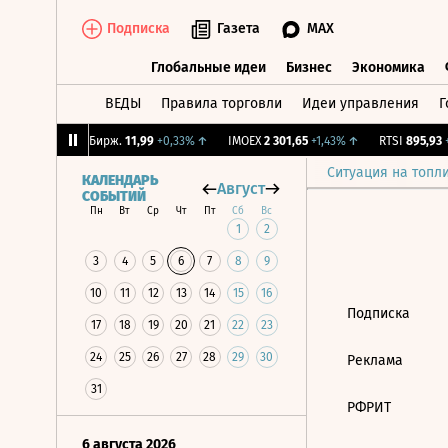
Подписка
Газета
MAX
Глобальные идеи
Бизнес
Экономика
ВЕДЫ
Правила торговли
Идеи управления
Г
Глобальные идеи
Бизнес
Экономик
,22%
↑
CNY Бирж.
11,99
+0,33%
↑
IMOEX
2 301,65
+1,43%
↑
RTSI
895,93
+1
Ситуация на топл
КАЛЕНДАРЬ
Август
СОБЫТИЙ
Пн
Вт
Ср
Чт
Пт
Сб
Вс
1
2
3
4
5
6
7
8
9
10
11
12
13
14
15
16
Подписка
17
18
19
20
21
22
23
24
25
26
27
28
29
30
Реклама
31
РФРИТ
6 августа 2026