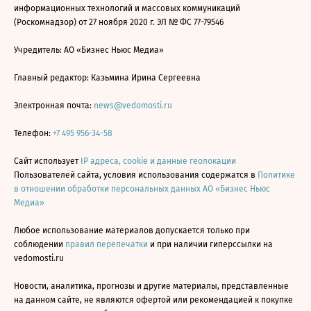
информационных технологий и массовых коммуникаций
(Роскомнадзор) от 27 ноября 2020 г. ЭЛ № ФС 77-79546
Учредитель: АО «Бизнес Ньюс Медиа»
Главный редактор: Казьмина Ирина Сергеевна
Электронная почта:
news@vedomosti.ru
Телефон:
+7 495 956-34-58
Сайт использует
IP адреса, cookie и данные геолокации
Пользователей сайта, условия использования содержатся в
Политике
в отношении обработки персональных данных АО «Бизнес Ньюс
Медиа»
Любое использование материалов допускается только при
соблюдении
правил перепечатки
и при наличии гиперссылки на
vedomosti.ru
Новости, аналитика, прогнозы и другие материалы, представленные
на данном сайте, не являются офертой или рекомендацией к покупке