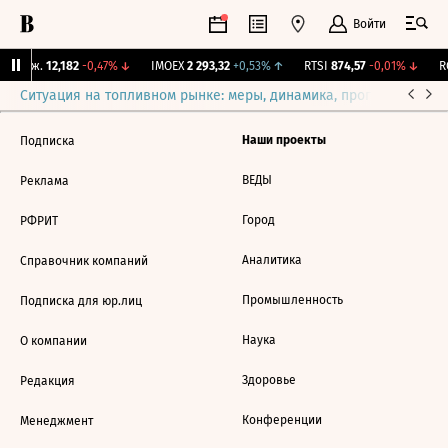
Войти
 Бирж.
12,182
-0,47%
↓
IMOEX
2 293,32
+0,53%
↑
RTSI
874,57
-0,01%
↓
RG
Ситуация на топливном рынке: меры, динамика, прогнозы
Выб
Наши проекты
Подписка
ВЕДЫ
Реклама
Город
РФРИТ
Аналитика
Справочник компаний
Промышленность
Подписка для юр.лиц
Наука
О компании
Здоровье
Редакция
Конференции
Менеджмент