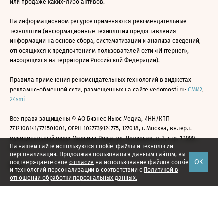
или продаже каких-либо активов.
На информационном ресурсе применяются рекомендательные
технологии (информационные технологии предоставления
информации на основе сбора, систематизации и анализа сведений,
относящихся к предпочтениям пользователей сети «Интернет»,
находящихся на территории Российской Федерации).
Правила применения рекомендательных технологий в виджетах
рекламно-обменной сети, размещенных на сайте vedomosti.ru:
СМИ2
,
24smi
Все права защищены © АО Бизнес Ньюс Медиа, ИНН/КПП
7712108141/771501001, ОГРН 1027739124775, 127018, г. Москва, вн.тер.г.
муниципальный округ Марьина Роща, ул. Полковая, д. 3, стр. 1 1999—
На нашем сайте используются cookie-файлы и технологии
2026
персонализации. Продолжая пользоваться данным сайтом, вы
ОК
подтверждаете свое
согласие
на использование файлов cookie
и технологий персонализации в соответствии с
Политикой в
отношении обработки персональных данных.